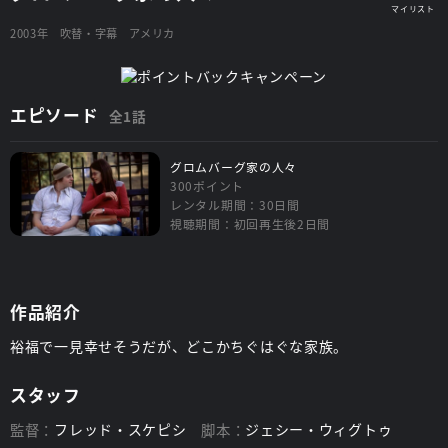
2003年
吹替・字幕
アメリカ
エピソード
全1話
グロムバーグ家の人々
300ポイント
レンタル期間：30日間
視聴期間：初回再生後2日間
作品紹介
裕福で一見幸せそうだが、どこかちぐはぐな家族。
スタッフ
監督：
フレッド・スケピシ
脚本：
ジェシー・ウィグトゥ