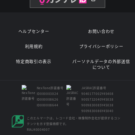
ヘルプセンター
お問い合わせ
利用規約
プライバシーポリシー
特定商取引の表示
パーソナルデータの外部送信
について
NexTone許諾番号
JASRAC許諾番号
ID000003024
9040177002Y45408
ID000008626
9005732040Y45038
ID000008644
9009830085Y45038
9009830086Y45040
このエルマークは、レコード会社・映像制作会社が提供するコン
テンツを示す登録商標です。
RIAJ40004007