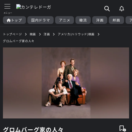
トップ
国内ドラマ
アニメ
韓流
洋画
邦画
トップページ
映画
洋画
アメリカ(ハリウッド)映画
グロムバーグ家の人々
グロムバーグ家の人々