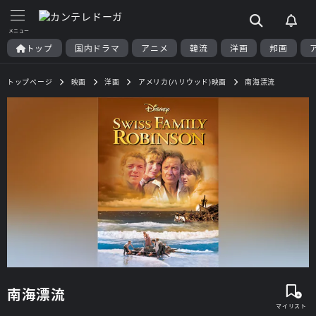
トップ
国内ドラマ
アニメ
韓流
洋画
邦画
トップページ
映画
洋画
アメリカ(ハリウッド)映画
南海漂流
南海漂流