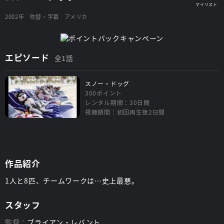
2002年
吹替・字幕
アメリカ
エピソード
全1話
スノー・ドッグ
300ポイント
レンタル期間：30日間
視聴期間：初回再生後2日間
作品紹介
1人と8匹、チームワークは…史上最悪。
スタッフ
監督：
ブライアン・レバント