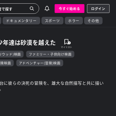
今すぐ始める
ログイン
ドキュメンタリー
スポーツ
ホラー
その他
少年達は砂漠を越えた
リウッド)映画
ファミリー・子供向け映画
冒険映画
アドベンチャー(冒険)映画
台に彼らの決死の冒険を、雄大な自然描写と共に描い
。