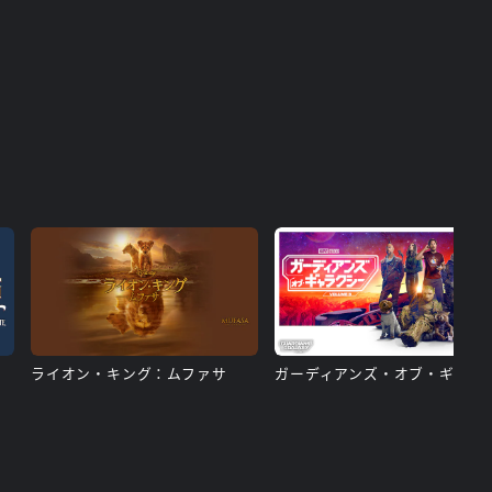
ライオン・キング：ムファサ
ガーディアンズ・オブ・ギャ