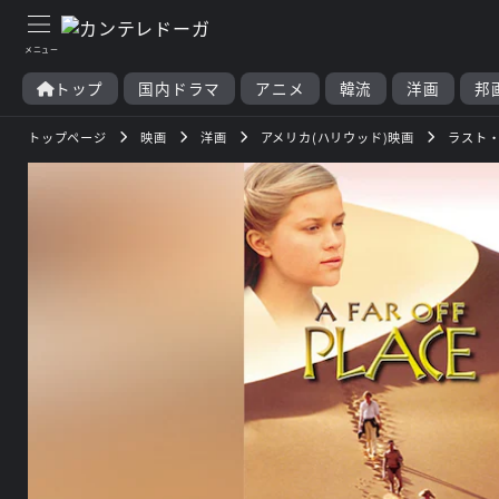
トップ
国内ドラマ
アニメ
韓流
洋画
邦
トップページ
映画
洋画
アメリカ(ハリウッド)映画
ラスト・