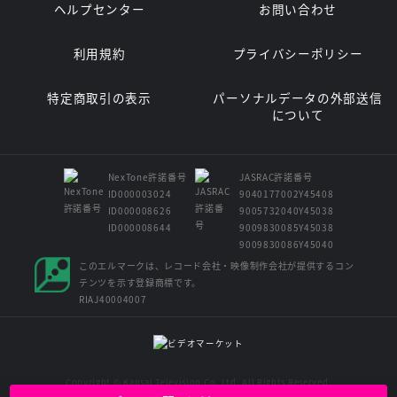
ヘルプセンター
お問い合わせ
利用規約
プライバシーポリシー
特定商取引の表示
パーソナルデータの外部送信
について
NexTone許諾番号
JASRAC許諾番号
ID000003024
9040177002Y45408
ID000008626
9005732040Y45038
ID000008644
9009830085Y45038
9009830086Y45040
このエルマークは、レコード会社・映像制作会社が提供するコン
テンツを示す登録商標です。
RIAJ40004007
Copyright © Kansai Television Co. Ltd. All Rights Reserved.