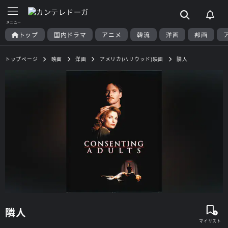
トップ
国内ドラマ
アニメ
韓流
洋画
邦画
トップページ
映画
洋画
アメリカ(ハリウッド)映画
隣人
隣人