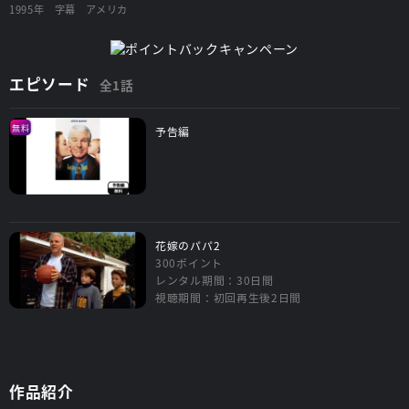
1995年
字幕
アメリカ
エピソード
全1話
無料
予告編
花嫁のパパ2
300ポイント
レンタル期間：30日間
視聴期間：初回再生後2日間
作品紹介