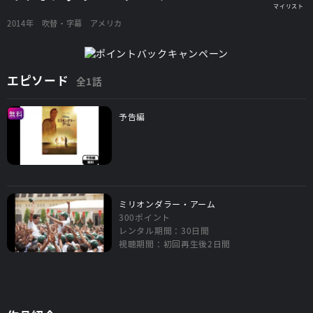
2014年
吹替・字幕
アメリカ
エピソード
全1話
無料
予告編
ミリオンダラー・アーム
300ポイント
レンタル期間：30日間
視聴期間：初回再生後2日間