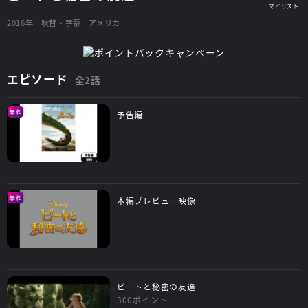
2016年
吹替・字幕
アメリカ
エピソード
全2話
無料
予告編
無料
本編プレビュー映像
ピートと秘密の友達
300ポイント