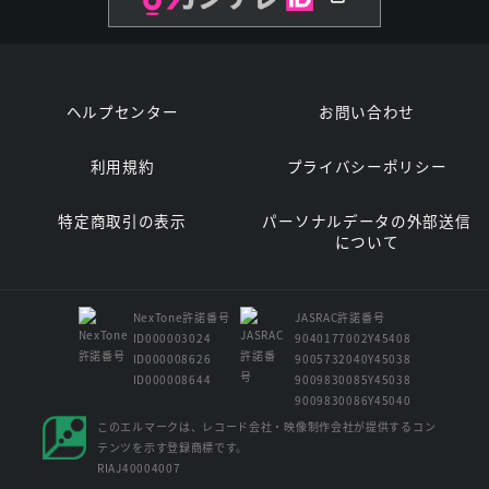
ヘルプセンター
お問い合わせ
利用規約
プライバシーポリシー
特定商取引の表示
パーソナルデータの外部送信
について
NexTone許諾番号
JASRAC許諾番号
ID000003024
9040177002Y45408
ID000008626
9005732040Y45038
ID000008644
9009830085Y45038
9009830086Y45040
このエルマークは、レコード会社・映像制作会社が提供するコン
テンツを示す登録商標です。
RIAJ40004007