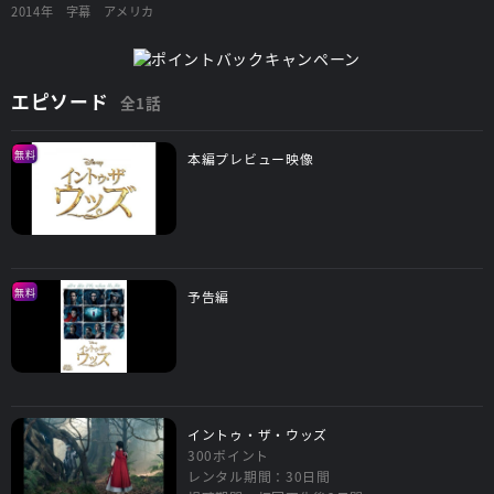
2014年
字幕
アメリカ
エピソード
全1話
無料
本編プレビュー映像
無料
予告編
イントゥ・ザ・ウッズ
300ポイント
レンタル期間：30日間