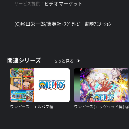
ビデオマーケット
サービス提供：
(C)尾田栄一郎/集英社･ﾌｼﾞﾃﾚﾋﾞ･東映ｱﾆﾒｰｼｮﾝ
関連シリーズ
もっと見る
ワンピース エルバフ編
ワンピース(エッグヘッド編) 