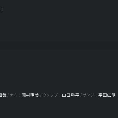
!
和哉
岡村明美
山口勝平
平田広明
ナミ：
ウソップ：
サンジ：