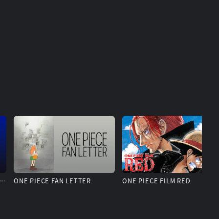
L EDITED VERSION 『ONE PIECE』魚人島編
ONE PIECE FAN LETTER
ONE PIECE FILM RED