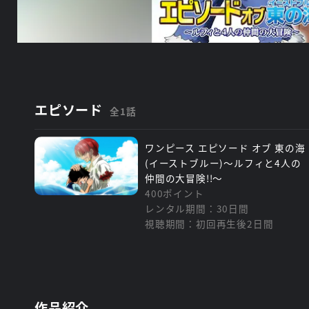
エピソード
全1話
ワンピース エピソード オブ 東の海
(イーストブルー)～ルフィと4人の
仲間の大冒険!!～
400ポイント
レンタル期間：30日間
視聴期間：初回再生後2日間
作品紹介