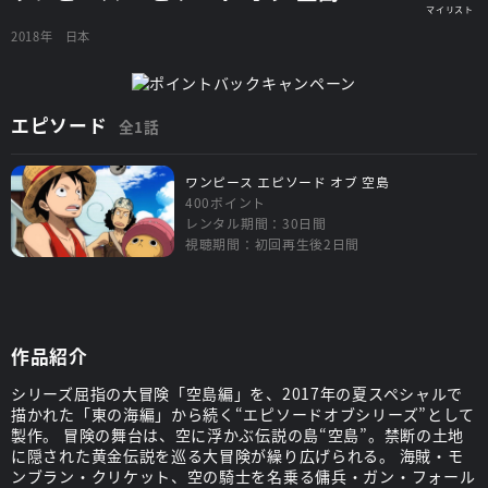
2018年
日本
エピソード
全1話
ワンピース エピソード オブ 空島
400ポイント
レンタル期間：30日間
視聴期間：初回再生後2日間
作品紹介
シリーズ屈指の大冒険「空島編」を、2017年の夏スペシャルで
描かれた「東の海編」から続く“エピソードオブシリーズ”として
製作。 冒険の舞台は、空に浮かぶ伝説の島“空島”。禁断の土地
に隠された黄金伝説を巡る大冒険が繰り広げられる。 海賊・モ
ンブラン・クリケット、空の騎士を名乗る傭兵・ガン・フォール