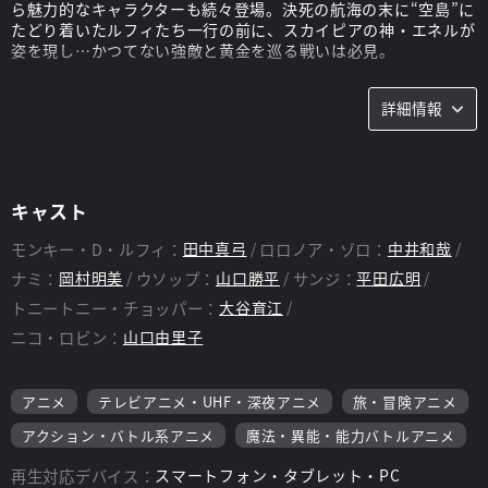
ら魅力的なキャラクターも続々登場。決死の航海の末に“空島”に
たどり着いたルフィたち一行の前に、スカイピアの神・エネルが
姿を現し…かつてない強敵と黄金を巡る戦いは必見。
DVD、ブルーレイも好評発売中!
詳細情報
スタッフ
脚本：
中山智博
キャスト
モンキー・D・ルフィ：
田中真弓
ロロノア・ゾロ：
中井和哉
ナミ：
岡村明美
ウソップ：
山口勝平
サンジ：
平田広明
トニートニー・チョッパー：
大谷育江
ニコ・ロビン：
山口由里子
アニメ
テレビアニメ・UHF・深夜アニメ
旅・冒険アニメ
アクション・バトル系アニメ
魔法・異能・能力バトルアニメ
再生対応デバイス：
スマートフォン・タブレット・PC