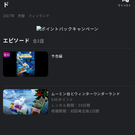
ド
2017年
吹替
フィンランド
エピソード
全2話
無料
予告編
ムーミン谷とウィンターワンダーランド
500ポイント
レンタル期間：30日間
視聴期間：初回再生後2日間