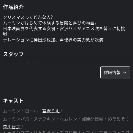
作品紹介
クリスマスってどんな人?
ムーミンがはじめて体験する冒険と喜びの物語。
日本映画界を代表する女優・宮沢りえがアニメ吹き替えに初挑
戦!
ナレーションに神田沙也加、声優界の実力派が競演!
スタッフ
監督：
ヤコブ・ブロンスキ、イーラ・カーペラン
脚本：
イーラ・カーペラン
詳細情報
キャスト
ムーミントロール：
宮沢りえ
ムーミンパパ・スナフキン・ヘムレン・郵便配達員・めそめそ：
森川智之
ムーミンママ・リトルミイ・ガフサ夫人・フィリフヨンカ・ニブ