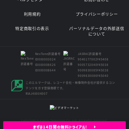
利用規約
プライバシーポリシー
特定商取引の表示
パーソナルデータの外部送信
について
NexTone許諾番号
JASRAC許諾番号
ID000003024
9040177002Y45408
ID000008626
9005732040Y45038
ID000008644
9009830085Y45038
9009830086Y45040
このエルマークは、レコード会社・映像制作会社が提供するコン
テンツを示す登録商標です。
RIAJ40004007
Copyright © Kansai Television Co. Ltd. All Rights Reserved.
まずは14日間の無料トライアル!