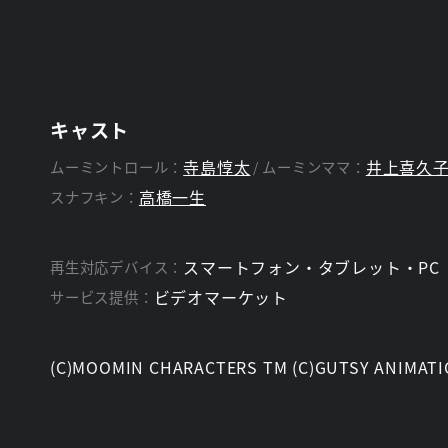
イ、スニフ、そしてスナフキンなどおなじみのキャ
スタッフ
スティーブ・ボックス
スティーブ・ボ
監督：
脚本：
キャスト
寺島惇太
井上喜久
ムーミントロール：
ムーミンママ：
高橋一生
スナフキン：
スマートフォン・タブレット・PC
再生対応デバイス：
ビデオマーケット
サービス提供：
(C)MOOMIN CHARACTERS TM (C)GUTSY ANIMATI