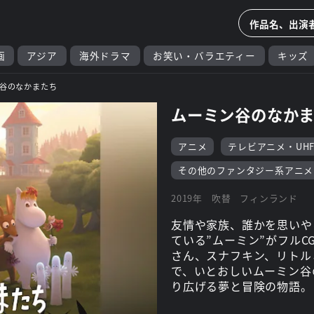
画
アジア
海外ドラマ
お笑い・バラエティー
キッズ
谷のなかまたち
ムーミン谷のなか
アニメ
テレビアニメ・UH
その他のファンタジー系アニメ
2019年
吹替
フィンランド
友情や家族、誰かを思いや
ている”ムーミン”がフル
さん、スナフキン、リトル
で、いとおしいムーミン谷
り広げる夢と冒険の物語。