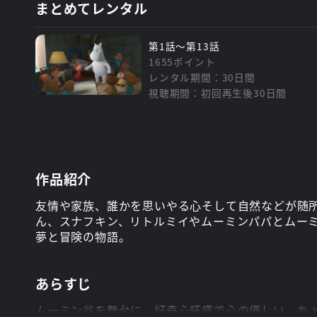
まとめてレンタル
第1話～第13話
1655ポイント
レンタル期間：30日間
視聴期間：初回再生後30日間
作品紹介
友情や家族、誰かを思いやる心そして自然などが随所
ん、スナフキン、リトルミイやムーミンパパとムー
夢と冒険の物語。
あらすじ
ムーミン谷を舞台に、好奇心旺盛で心の優しい、ち