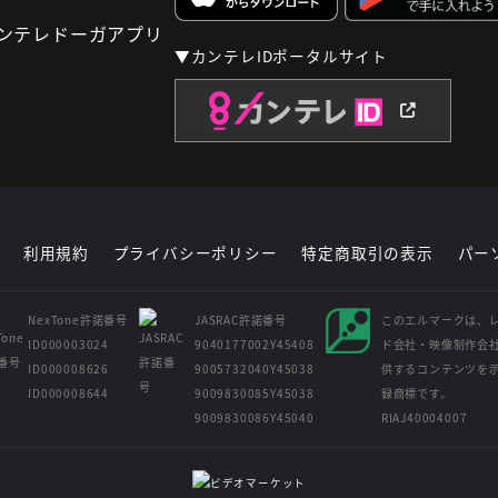
▼カンテレIDポータルサイト
利用規約
プライバシーポリシー
特定商取引の表示
パー
NexTone許諾番号
JASRAC許諾番号
このエルマークは、
ID000003024
9040177002Y45408
ド会社・映像制作会
ID000008626
9005732040Y45038
供するコンテンツを
ID000008644
9009830085Y45038
録商標です。
9009830086Y45040
RIAJ40004007