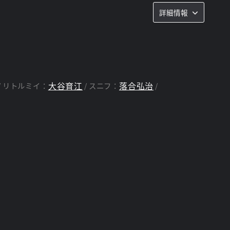
とともに描く。
詳細情報
大谷育江
落合弘治
リトルミイ：
スニフ：