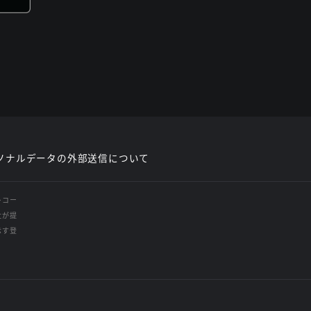
ソナルデータの外部送信について
レコー
社が提
示す登