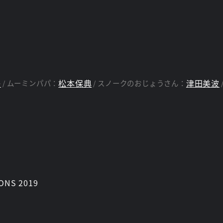
ラクターたちと繰り広げる日常を、美しい四季の移り変わり
ックス、マーク・ハッカビー、ニック・オストラー
子
松本保典
津田美波
ムーミンパパ：
スノークのおじょうさん：
ONS 2019