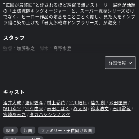
“毎回が最終回”と評されるほど綿密で熱いストーリー展開が話題
の「王様戦隊キングオージャー」と、スーパー戦隊シリーズだけ
でなく、ヒーロー作品の定番をことごとく覆し、見た人をドンブ
ラ脳に染め上げた「暴太郎戦隊ドンブラザーズ」が激突！
スタッフ
監督：
加藤弘之
脚本：
高野水登
詳細情報
キャスト
酒井大成
渡辺碧斗
村上愛花
平川結月
佳久 創
池田匡志
樋口幸平
別府由来
志田こはく
柊太朗
鈴木浩文
石川雷蔵
宮崎あみさ
タカハシシンノスケ
映画
邦画
ファミリー・子供向け映画