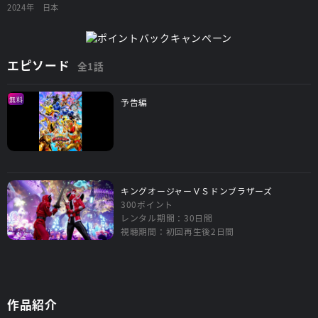
2024年
日本
エピソード
全1話
無料
予告編
キングオージャーＶＳドンブラザーズ
300ポイント
レンタル期間：30日間
視聴期間：初回再生後2日間
作品紹介