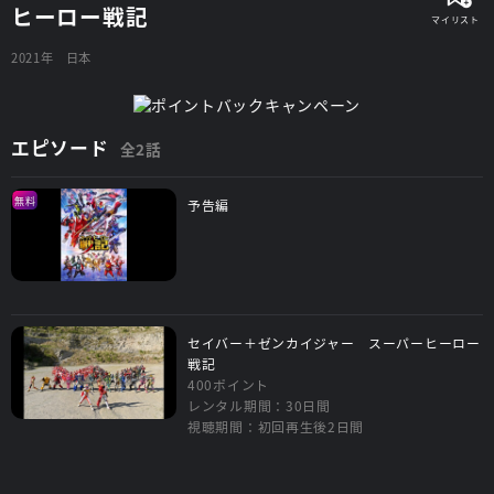
ヒーロー戦記
2021年
日本
エピソード
全2話
無料
予告編
セイバー＋ゼンカイジャー スーパーヒーロー
戦記
400ポイント
レンタル期間：30日間
視聴期間：初回再生後2日間