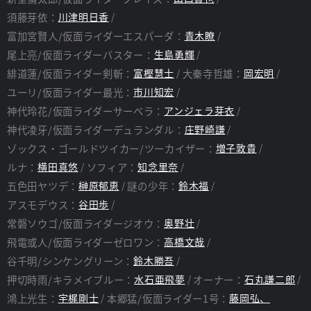
須藤芽依：
川津明日香
富加宮賢人/仮面ライダーエスパーダ：
青木瞭
尾上亮/仮面ライダーバスター：
生島勇輝
緋道蓮/仮面ライダー剣斬：
富樫慧士
大秦寺哲雄：
岡宏明
ユーリ/仮面ライダー最光：
市川知宏
神代玲花/仮面ライダーサーベラ：
アンジェラ芽衣
神代凌牙/仮面ライダーデュランダル：
庄野崎謙
ゾックス・ゴールドツイカー/ツーカイザー：
増子敦貴
ルナ：
横田真悠
ソフィア：
知念里奈
五色田ヤツデ：
榊原郁恵
謎の少年：
鈴木福
アスモデウス：
谷田歩
常磐ソウゴ/仮面ライダージオウ：
奥野壮
飛電或人/仮面ライダーゼロワン：
高橋文哉
谷千明/シンケングリーン：
鈴木勝吾
押切時雨/キラメイブルー：
水石亜飛夢
オーナー：
石丸謙二郎
鴻上光生：
宇梶剛士
本郷猛/仮面ライダー1号：
藤岡弘、