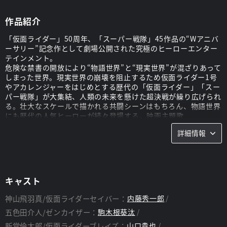
作品紹介
「仮面ライダー」50周年、「スーパー戦隊」45作品の“Wアニバ
ーサリー”記念作として劇場公開された究極のヒーローエンター
テインメント。
危険な禁書の開放により“物語世界”と“現実世界”が混ざりあって
しまった世界。現実世界の崩壊を阻止するため仮面ライダー1号
やアカレンジャーをはじめとする歴代の「仮面ライダー」「スー
パー戦隊」が大集結、人類の未来を懸けた超決戦が繰り広げられ
る。壮大なスケールで描かれる共闘シーンはもちろん、物語世界
にも歴代の人気ヒーローが続々登場する。映画主題歌
『SPARK』は”東京スカパラダイスオーケストラ“が担当。さら
詳細情報
にメンバーの谷中敦が怪人【ライダーワルド】の声も担当。巨大
化した最強の敵・アスモデウスに立ち向かうセイバーとゼンカイ
ザーの“奇跡”の合体も超必見!
スタッフ
キャスト
脚本：
毛利亘宏
監督：
田崎竜太
神山飛羽真/仮面ライダーセイバー：
内藤秀一郎
五色田介人/ゼンカイザー：
駒木根葵汰
新堂倫太郎/仮面ライダーブレイズ：
山口貴也