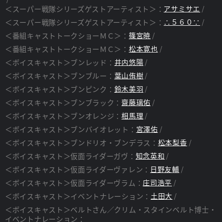
＜スーパー戦隊シリーズゲストアーティスト＞：
アサミサエ
＜スーパー戦隊シリーズゲストアーティスト＞：
∴５６０∵
＜番組キャストトークショーＭＣ＞：
篠宮暁
＜番組キャストトークショーＭＣ＞：
松本寛也
＜ボイスキャスト＞ブンレッド：
井内悠陽
＜ボイスキャスト＞ブンブルー：
葉山侑樹
＜ボイスキャスト＞ブンピンク：
鈴木美羽
＜ボイスキャスト＞ブンブラック：
齋藤璃佑
＜ボイスキャスト＞ブンオレンジ：
相馬理
＜ボイスキャスト＞ブンバイオレット：
宮澤佑
＜ボイスキャスト＞ブンドリオ・ブンデラス：
松本梨香
＜ボイスキャスト＞仮面ライダーガヴ：
知念英和
＜ボイスキャスト＞仮面ライダーヴァレン：
日野友輔
＜ボイスキャスト＞仮面ライダーヴラム：
庄司浩平
＜ボイスキャスト＞イベントナレーション：
土田大
＜ボイスキャスト＞ベルトさん／クリム・スタインベルト博士・
イベントナレーション：