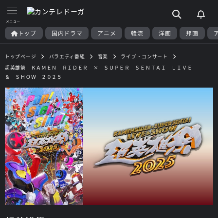
トップ
国内ドラマ
アニメ
韓流
洋画
邦画
トップページ
バラエティ番組
音楽
ライブ・コンサート
超英雄祭 ＫＡＭＥＮ ＲＩＤＥＲ × ＳＵＰＥＲ ＳＥＮＴＡＩ ＬＩＶＥ
＆ ＳＨＯＷ ２０２５