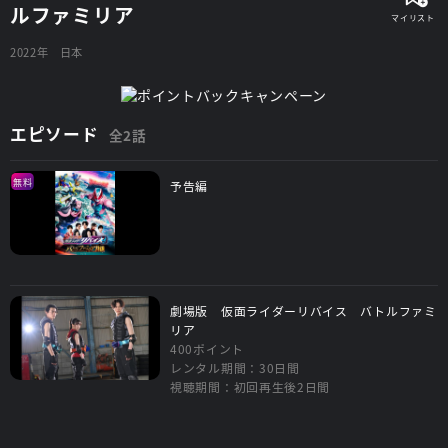
ルファミリア
2022年
日本
エピソード
全2話
無料
予告編
劇場版 仮面ライダーリバイス バトルファミ
リア
400ポイント
レンタル期間：30日間
視聴期間：初回再生後2日間