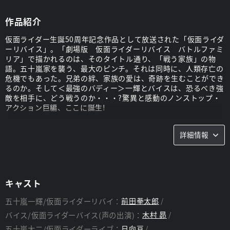
作品紹介
仮面ライダー生誕50周年記念作品として放送された「仮面ライダ
ーリバイス」。「劇場版 仮面ライダーリバイス バトルファミ
リア」で描かれるのは、そのタイトル通り、「戦う家族」の物
語。五十嵐家を襲う、最大のピンチ。それは同時に、人類存亡の
危機でもあった。兄弟の絆、家族の愛は、奇跡を生むことができ
るのか。そして＜最強のバディー＞一輝とバイスは、恐るべき強
敵を相手に、どう戦うのか・・・?驚異と感動のノンストップ・
アクション巨編、ここに誕生!
スタッフ
詳細情報
監督：
坂本浩一
脚本：
木下半太
キャスト
五十嵐一輝/仮面ライダーリバイ：
前田拳太郎
バイス/仮面ライダーバイス(声の出演)：
木村 昴
五十嵐大二/仮面ライダーライブ：
日向亘