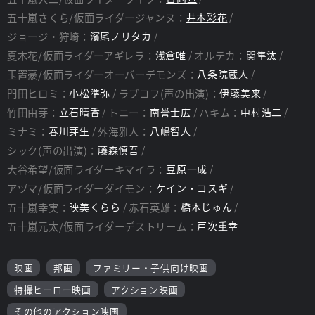
五十嵐さくら/仮面ライダージャンヌ：
井本彩花
ジョージ・狩崎：
濱尾ノリタカ
夏木花/仮面ライダーアギレラ：
浅倉唯
オルテカ：
関隼汰
玉置豪/仮面ライダーオーバーデモンズ：
八条院蔵人
門田ヒロミ：
小松準弥
ラブコフ(声の出演)：
伊藤美来
竹田由芽：
立石晴香
トニー：
南誉士広
ハキム：
中村浩二
ミナミ：
春川芽生
外海雅人：
八嶋智人
シック(声の出演)：
藤森慎吾
大谷希望/仮面ライダーキマイラ：
豆原一成
アヅマ/仮面ライダーダイモン：
ケイン・コスギ
五十嵐幸実：
映美くらら
赤石英雄：
橋本じゅん
五十嵐元太/仮面ライダーデストリーム：
戸次重幸
映画
邦画
ファミリー・子供向け映画
特撮ヒーロー映画
アクション映画
その他のアクション映画