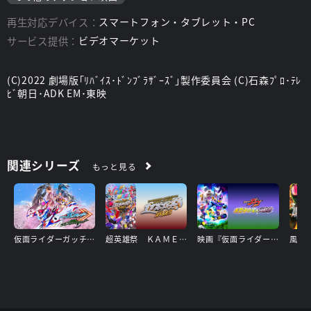
再生対応デバイス：
スマートフォン・タブレット・PC
サービス提供：
ビデオマーケット
(C)2022 劇場版｢ﾘﾊﾞｲｽ･ﾄﾞﾝﾌﾞﾗｻﾞｰｽﾞ｣製作委員会 (C)石森ﾌﾟﾛ･ﾃﾚ
ﾋﾞ朝日･ADK EM･東映
関連シリーズ
もっと見る
仮面ライダーガッチャードGRADUATIONS／ホッパー１のはるやすみ
超英雄祭 ＫＡＭＥＮ ＲＩＤＥＲ × ＳＵＰＥＲ ＳＥＮＴＡＩ ＬＩＶＥ ＆ ＳＨＯＷ ２０２５
映画『仮面ライダーガヴ お菓子の家の侵略者』