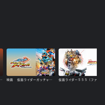
 仮面ライダースカルの肖像
映画 仮面ライダーガッチャード ザ・フューチャー・デイブレイク
仮面ライダー５５５（ファイ