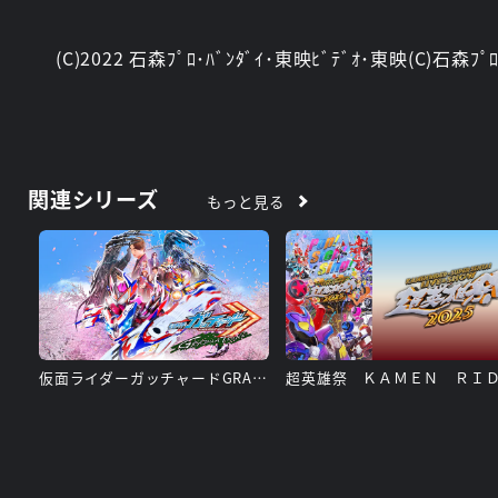
(C)2022 石森ﾌﾟﾛ･ﾊﾞﾝﾀﾞｲ･東映ﾋﾞﾃﾞｵ･東映(C)石森ﾌ
関連シリーズ
もっと見る
仮面ライダーガッチャードGRADUATIONS／ホッパー１のはるやすみ