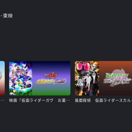
ﾟﾛ･東映
超英雄祭 ＫＡＭＥＮ ＲＩＤＥＲ × ＳＵＰＥＲ ＳＥＮＴＡＩ ＬＩＶＥ ＆ ＳＨＯＷ ２０２５
映画『仮面ライダーガヴ お菓子の家の侵略者』
風都探偵