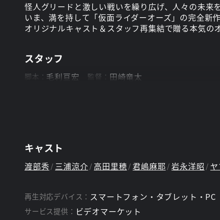
怪人グリードと激しい戦いを繰り広げ、人々の未来を
いま、満を持して「仮面ライダーオーズ」の完全新
オリジナルキャスト＆スタッフ再集結で贈る本気のオ
スタッフ
毛利亘宏
田崎竜太
脚本：
監督：
キャスト
渡部秀
三浦涼介
高田里穂
君嶋麻耶
岩永洋昭
ヤ
スマートフォン・タブレット・PC
再生対応デバイス：
ビデオマーケット
サービス提供：