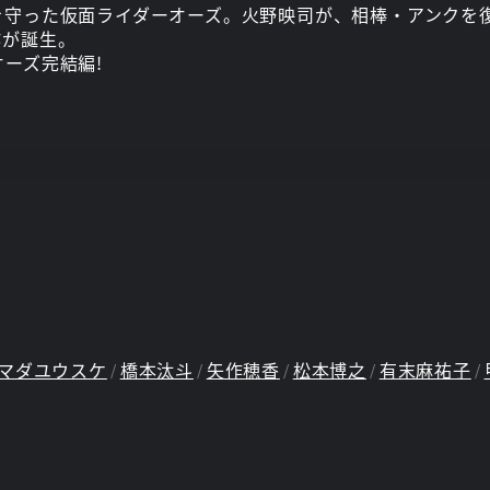
守った仮面ライダーオーズ。火野映司が、相棒・アンクを復
作が誕生。
ーズ完結編!
マダユウスケ
橋本汰斗
矢作穂香
松本博之
有末麻祐子