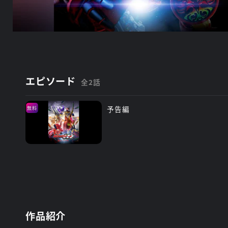
エピソード
全2話
予告編
無料
作品紹介