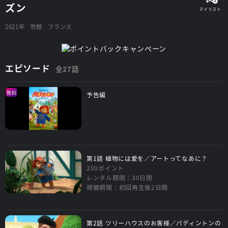
ズン
2021年
吹替
フランス
エピソード
全27話
無料
予告編
第1話 植物には愛を／アートってなあに？
200ポイント
レンタル期間：30日間
視聴期間：初回再生後2日間
第2話 ツリーハウスのお客様／パディントンの