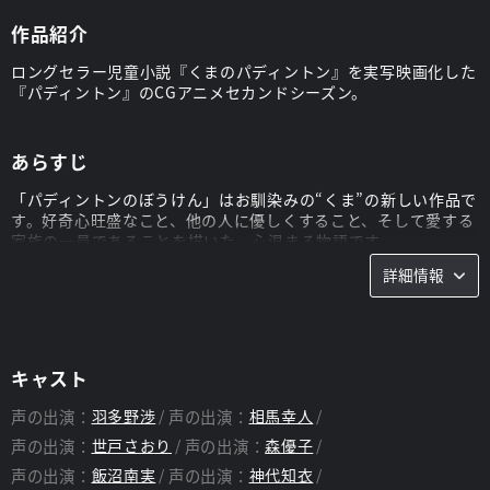
作品紹介
ロングセラー児童小説『くまのパディントン』を実写映画化した
『パディントン』のCGアニメセカンドシーズン。
あらすじ
「パディントンのぼうけん」はお馴染みの“くま”の新しい作品で
す。好奇心旺盛なこと、他の人に優しくすること、そして愛する
家族の一員であることを描いた、心温まる物語です。
詳細情報
キャスト
声の出演：
羽多野渉
声の出演：
相馬幸人
声の出演：
世戸さおり
声の出演：
森優子
声の出演：
飯沼南実
声の出演：
神代知衣