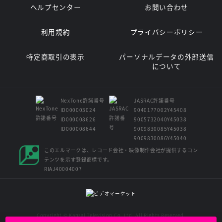
ヘルプセンター
お問い合わせ
利用規約
プライバシーポリシー
特定商取引の表示
パーソナルデータの外部送信
について
NexTone許諾番号
JASRAC許諾番号
ID000003024
9040177002Y45408
ID000008626
9005732040Y45038
ID000008644
9009830085Y45038
9009830086Y45040
このエルマークは、レコード会社・映像制作会社が提供するコン
テンツを示す登録商標です。
RIAJ40004007
Copyright © Kansai Television Co. Ltd. All Rights Reserved.