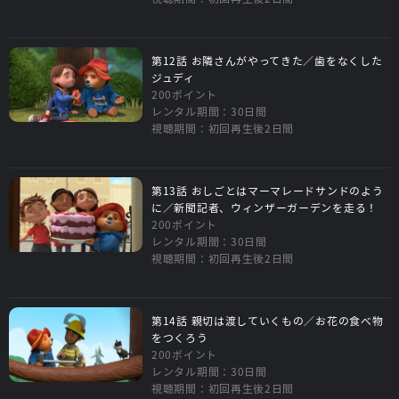
第12話 お隣さんがやってきた／歯をなくした
ジュディ
200ポイント
レンタル期間：30日間
視聴期間：初回再生後2日間
第13話 おしごとはマーマレードサンドのよう
に／新聞記者、ウィンザーガーデンを走る！
200ポイント
レンタル期間：30日間
視聴期間：初回再生後2日間
第14話 親切は渡していくもの／お花の食べ物
をつくろう
200ポイント
レンタル期間：30日間
視聴期間：初回再生後2日間