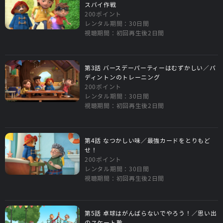
スパイ作戦
200ポイント
レンタル期間：30日間
視聴期間：初回再生後2日間
第3話 バースデーパーティーはむずかしい／パ
ディントンのトレーニング
200ポイント
レンタル期間：30日間
視聴期間：初回再生後2日間
第4話 なつかしい味／最強カードをとりもど
せ！
200ポイント
レンタル期間：30日間
視聴期間：初回再生後2日間
第5話 卓球はがんばらないでやろう！／思い出
のスケート靴