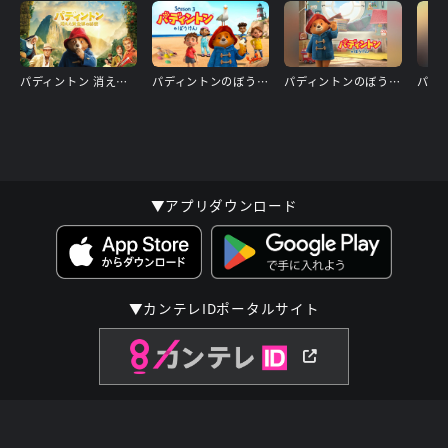
パディントン 消えた黄金郷の秘密
パディントンのぼうけん シーズン3
パディントンのぼうけん
パデ
▼アプリダウンロード
▼カンテレIDポータルサイト