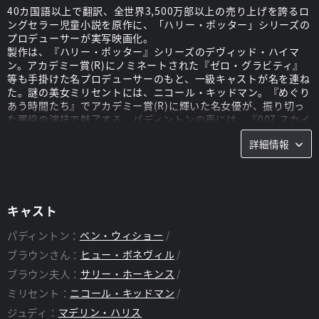
40カ国語以上で翻訳、全世界3,500万部以上の売り上げを誇るロ
ングセラー児童小説を原作に、「ハリー・ポッター」シリーズの
プロデューサーが実写映画化。
製作は、『ハリー・ポッター』シリーズのデヴィッド・ハイマ
ン。アカデミー賞(R)にノミネートされた『ゼロ・グラビティ』
等も手掛けた名プロデューサーのもと、一級キャストが名を連ね
た。謎の美女ミリセントには、ニコール・キッドマン。『めぐり
あう時間たち』でアカデミー賞(R)に輝いた名女優が、振り切っ
た悪役の演技で魅了する。パディントンの声には、『007 スカイ
フォール』の個性派俳優ベン・ウィショー。その他、TVシリーズ
詳細情報
「ダウントン・アビー」でおなじみのヒュー・ボネヴィル、『ブ
ルージャスミン』のサリー・ホーキンス、『アイリス』のジム・
ブロードベント、『リトル・ダンサー』のジュリー・ウォルター
ズ等、アカデミー賞(R)を賑わせた実力派が揃った。
キャスト
スタッフ
パディントン：
ベン・ウィショー
監督：
ポール・キング
ブラウンさん：
ヒュー・ボネヴィル
ブラウン夫人：
サリー・ホーキンス
ミリセント：
ニコール・キッドマン
ジュディ：
マデリン・ハリス