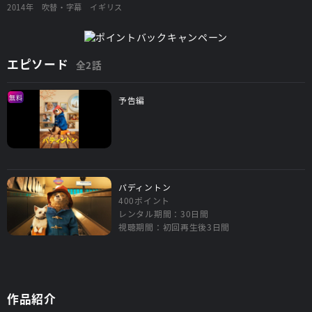
2014年
吹替・字幕
イギリス
エピソード
全2話
無料
予告編
パディントン
400ポイント
レンタル期間：30日間
視聴期間：初回再生後3日間
作品紹介