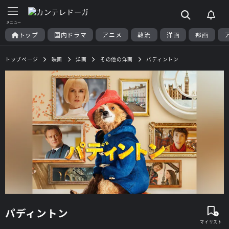
トップ
国内ドラマ
アニメ
韓流
洋画
邦画
トップページ
映画
洋画
その他の洋画
パディントン
パディントン