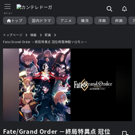
トップ
国内ドラマ
アニメ
韓流
洋画
邦画
トップページ
映画
邦画
Fate/Grand Order －終局特異点 冠位時間神殿ソロモン－
Fate/Grand Order －終局特異点 冠位