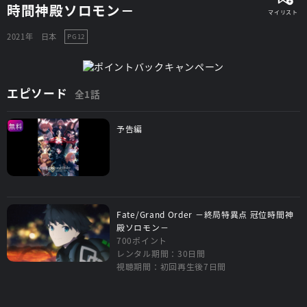
時間神殿ソロモン－
2021年
日本
PG12
エピソード
全1話
無料
予告編
Fate/Grand Order －終局特異点 冠位時間神
殿ソロモン－
700ポイント
レンタル期間：30日間
視聴期間：初回再生後7日間