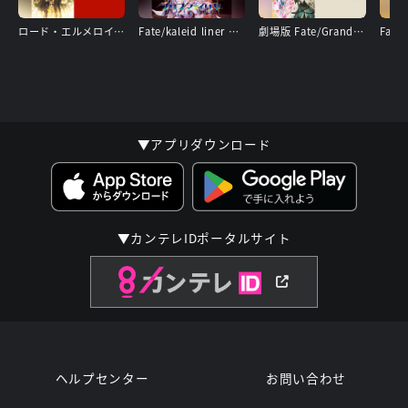
ロード・エルメロイⅡ世の事件簿 －魔眼蒐集列車 Grace note－ 特別編
Fate/kaleid liner Prisma Illya プリズマ☆イリヤ Licht 名前の無い少女
劇場版 Fate/Grand Order －神聖円卓領域キャメロット－ 後編 Paladin； Agateram
▼アプリダウンロード
▼カンテレIDポータルサイト
ヘルプセンター
お問い合わせ