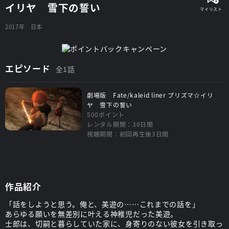
イリヤ 雪下の誓い
2017年
日本
エピソード
全1話
劇場版 Fate/kaleid liner プリズマ☆イリ
ヤ 雪下の誓い
500ポイント
レンタル期間：30日間
視聴期間：初回再生後3日間
作品紹介
「話をしようと思う。俺と、美遊の……これまでの話を」
あらゆる願いを無差別に叶える神稚児だった美遊。
士郎は、切嗣と暮らしていた家に、身寄りのない彼女を引き取っ