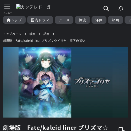
トップ
国内ドラマ
アニメ
韓流
洋画
邦画
トップページ
映画
邦画
劇場版 Fate/kaleid liner プリズマ☆イリヤ 雪下の誓い
劇場版 Fate/kaleid liner プリズマ☆