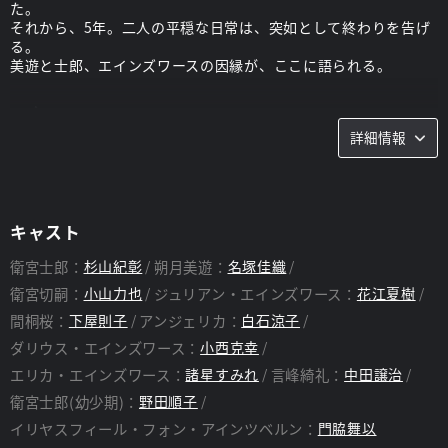
た。
それから、5年。二人の平穏な日常は、突如として終わりを告げ
る。
美遊と士郎、エインズワースの因縁が、ここに語られる。
スタッフ
詳細情報
監督：
大沼 心
脚本：
井上堅二、水瀬葉月
キャスト
衛宮士郎：
杉山紀彰
朔月美遊：
名塚佳織
衛宮切嗣：
小山力也
ジュリアン・エインズワース：
花江夏樹
間桐桜：
下屋則子
アンジェリカ：
白石涼子
ダリウス・エインズワース：
小西克幸
エリカ・エインズワース：
諸星すみれ
言峰綺礼：
中田譲治
衛宮士郎(幼少期)：
野田順子
イリヤスフィール・フォン・アインツベルン：
門脇舞以