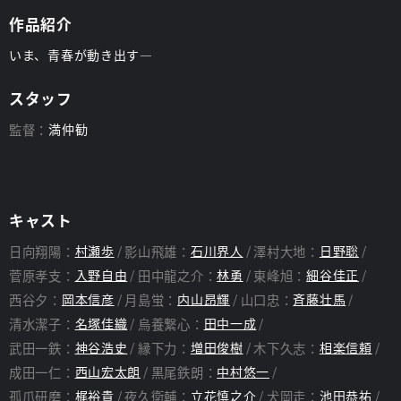
作品紹介
いま、青春が動き出す―
スタッフ
監督：
満仲勧
キャスト
日向翔陽：
村瀬歩
影山飛雄：
石川界人
澤村大地：
日野聡
菅原孝支：
入野自由
田中龍之介：
林勇
東峰旭：
細谷佳正
西谷夕：
岡本信彦
月島蛍：
内山昂輝
山口忠：
斉藤壮馬
清水潔子：
名塚佳織
烏養繋心：
田中一成
武田一鉄：
神谷浩史
縁下力：
増田俊樹
木下久志：
相楽信頼
成田一仁：
西山宏太朗
黒尾鉄朗：
中村悠一
孤爪研磨：
梶裕貴
夜久衛輔：
立花慎之介
犬岡走：
池田恭祐