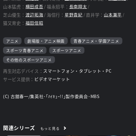
山本猛虎：
横田成吾
福永招平：
長南翔太
芝山優生：
渡辺拓海
海信行：
星野貴紀
直井学：
山本兼平
猫又育史：
福田信昭
アニメ
劇場版・アニメ映画
青春アニメ・学園アニメ
スポーツ青春アニメ
スポーツアニメ
その他のスポーツアニメ
再生対応デバイス：
スマートフォン・タブレット・PC
サービス提供：
ビデオマーケット
(C) 古舘春一/集英社･｢ﾊｲｷｭｰ!!｣製作委員会･MBS
関連シリーズ
もっと見る