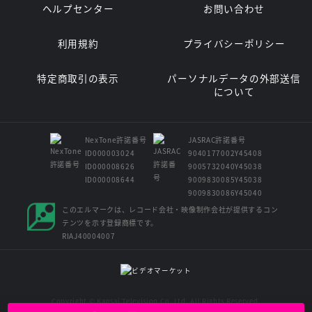
ヘルプセンター
お問い合わせ
利用規約
プライバシーポリシー
特定商取引の表示
パーソナルデータの外部送信
について
NexTone許諾番号
JASRAC許諾番号
ID000003024
9040177002Y45408
ID000008626
9005732040Y45038
ID000008644
9009830085Y45038
9009830086Y45040
このエルマークは、レコード会社・映像制作会社が提供するコン
テンツを示す登録商標です。
RIAJ40004007
Copyright © Kansai Television Co. Ltd. All Rights Reserved.