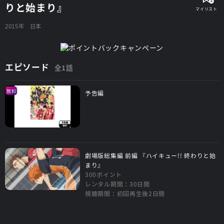
りと始まり』
2015年
日本
エピソード
全1話
無料
予告編
劇場版総集編 前編 『ハイキュー!! 終わりと始
まり』
300ポイント
レンタル期間：30日間
視聴期間：初回再生後2日間