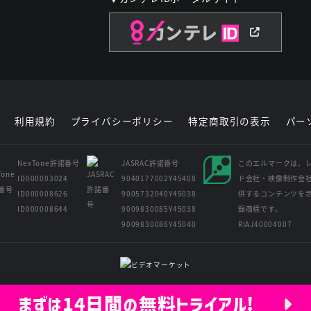
利用規約
プライバシーポリシー
特定商取引の表示
パー
NexTone許諾番号
JASRAC許諾番号
このエルマークは、
ID000003024
9040177002Y45408
ド会社・映像制作会
ID000008626
9005732040Y45038
供するコンテンツを
ID000008644
9009830085Y45038
録商標です。
9009830086Y45040
RIAJ40004007
Copyright © Kansai Television Co. Ltd. All Rights Reserved.
まずは14日間の無料トライアル!