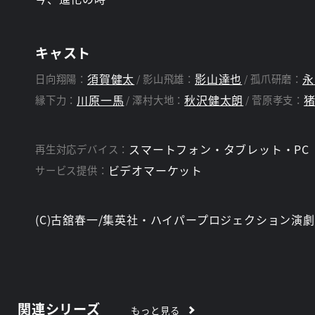
キャスト
須賀健太
影山達也
永
日向翔陽：
影山飛雄：
孤爪研磨：
川原一馬
秋沢健太朗
縁下力：
澤村大地：
菅原孝支：
スマートフォン・タブレット・PC
再生対応デバイス：
ビデオマーケット
サービス提供：
(C)古舘春一/集英社・ハイパープロジェクション演劇
関連シリーズ
もっと見る