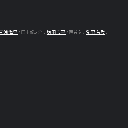
三浦海里
塩田康平
渕野右登
田中龍之介：
西谷夕：