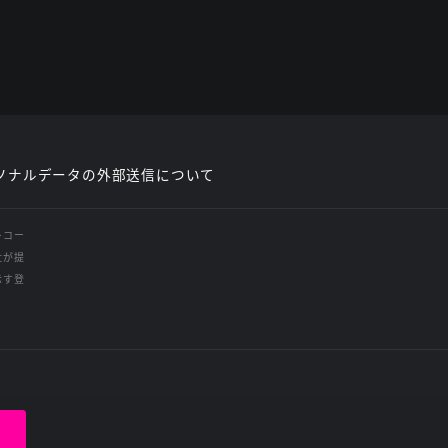
ソナルデータの外部送信について
レコー
社が提
示す登