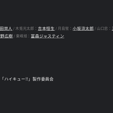
田崇人
吉本恒生
小坂涼太郎
木兎光太郎：
月島蛍：
山口忠：
猪野広樹
冨森ジャスティン
東峰旭：
「ハイキュー!!」製作委員会