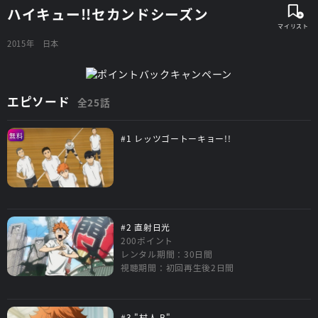
ハイキュー!!セカンドシーズン
2015年
日本
エピソード
全25話
無料
#1 レッツゴートーキョー!!
#2 直射日光
200ポイント
レンタル期間：30日間
視聴期間：初回再生後2日間
#3 "村人 B"