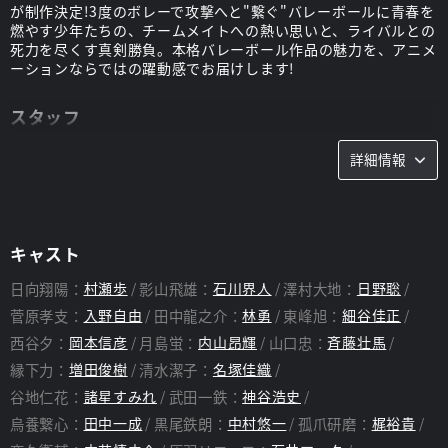
が制作決定!3度のボレーで攻撃へと"繋ぐ"バレーボールに青春を
燃やす少年たちの、チームメイトへの熱い思いと、ライバルとの
死力を尽くす真剣勝負。本格バレーボール作品の魅力を、アニメ
ーションならではの躍動感でお届けします!
スタッフ
監督：
満仲勧
詳細情報
キャスト
日向翔陽：
村瀬歩
影山飛雄：
石川界人
澤村大地：
日野聡
菅原孝支：
入野自由
田中龍之介：
林勇
東峰旭：
細谷佳正
西谷夕：
岡本信彦
月島蛍：
内山昂輝
山口忠：
斉藤壮馬
縁下力：
増田俊樹
清水潔子：
名塚佳織
谷地仁花：
諸星すみれ
武田一鉄：
神谷浩史
烏養繋心：
田中一成
黒尾鉄朗：
中村悠一
孤爪研磨：
梶裕貴