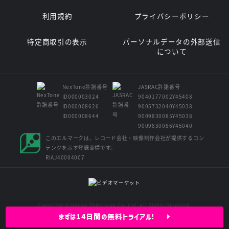
利用規約
プライバシーポリシー
特定商取引の表示
パーソナルデータの外部送信
について
NexTone許諾番号
JASRAC許諾番号
ID000003024
9040177002Y45408
ID000008626
9005732040Y45038
ID000008644
9009830085Y45038
9009830086Y45040
このエルマークは、レコード会社・映像制作会社が提供するコン
テンツを示す登録商標です。
RIAJ40004007
Copyright © Kansai Television Co. Ltd. All Rights Reserved.
まずは14日間の無料トライアル!