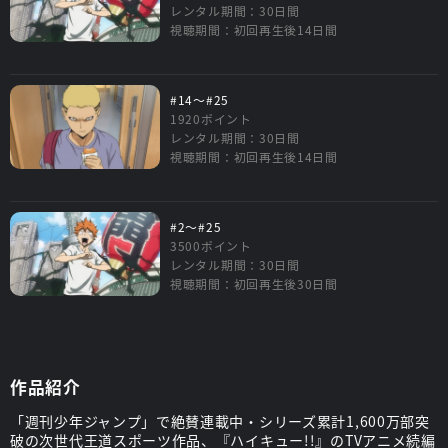
レンタル期間：30日間
視聴期間：初回再生後14日間
#14～#25
1920ポイント
レンタル期間：30日間
視聴期間：初回再生後14日間
#2～#25
3500ポイント
レンタル期間：30日間
視聴期間：初回再生後30日間
作品紹介
「週刊少年ジャンプ」で絶賛連載中・シリーズ累計1,600万部突
破の次世代王道スポーツ作品、『ハイキュー!!』のTVアニメ続編