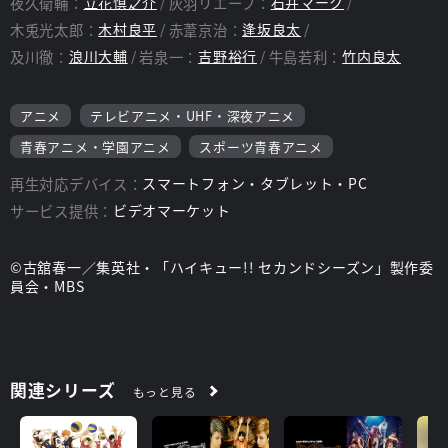
夜久衛輔：
立花慎之介
灰羽リエーフ：
石井マーク
木兎光太郎：
木村良平
赤葦京治：
逢坂良太
及川徹：
浪川大輔
岩泉一：
吉野裕行
牛島若利：
竹内良太
アニメ
テレビアニメ・UHF・深夜アニメ
青春アニメ・学園アニメ
スポーツ青春アニメ
再生対応デバイス：
スマートフォン・タブレット・PC
サービス提供：
ビデオマーケット
©古舘春一／集英社・「ハイキュー!! セカンドシーズン」製作委
員会・MBS
関連シリーズ
もっと見る