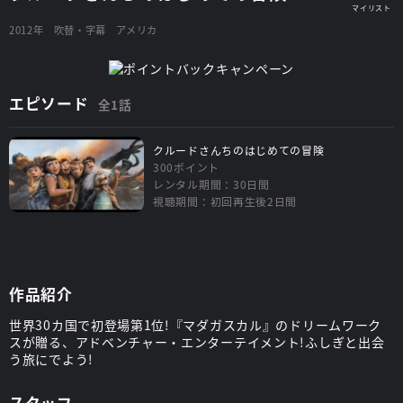
2012年
吹替・字幕
アメリカ
エピソード
全1話
クルードさんちのはじめての冒険
300ポイント
レンタル期間：30日間
視聴期間：初回再生後2日間
作品紹介
世界30カ国で初登場第1位!『マダガスカル』のドリームワーク
スが贈る、アドベンチャー・エンターテイメント!ふしぎと出会
う旅にでよう!
スタッフ