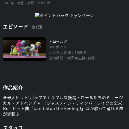
2016年
吹替・字幕
アメリカ
エピソード
全1話
トロールズ
300ポイント
レンタル期間：30日間
視聴期間：初回再生後2日間
作品紹介
全米大ヒット!ポップでカラフルな妖精トロールたちのミュージ
カル・アドベンチャー!ジャスティン・ティンバーレイクの全米
No.1ヒット曲「Can't Stop the Feeling!」ほか歌って踊れる曲
が満載♪
スタッフ