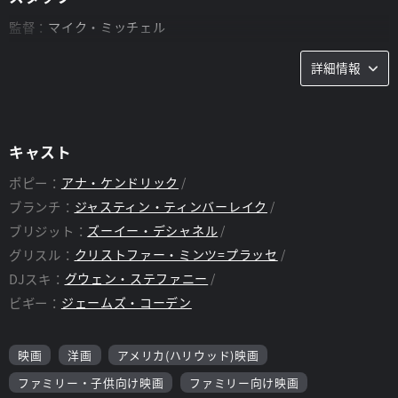
監督：
マイク・ミッチェル
脚本：
ジョナサン・エイベル、グレン・バーガー
詳細情報
キャスト
ポピー：
アナ・ケンドリック
ブランチ：
ジャスティン・ティンバーレイク
ブリジット：
ズーイー・デシャネル
グリスル：
クリストファー・ミンツ=プラッセ
DJスキ：
グウェン・ステファニー
ビギー：
ジェームズ・コーデン
映画
洋画
アメリカ(ハリウッド)映画
ファミリー・子供向け映画
ファミリー向け映画