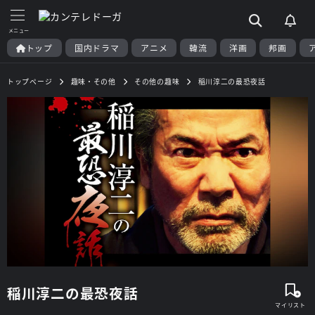
トップ
国内ドラマ
アニメ
韓流
洋画
邦画
トップページ
趣味・その他
その他の趣味
稲川淳二の最恐夜話
稲川淳二の最恐夜話