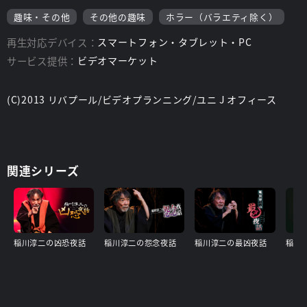
趣味・その他
その他の趣味
ホラー（バラエティ除く）
再生対応デバイス：
スマートフォン・タブレット・PC
サービス提供：
ビデオマーケット
(C)2013 リバプール/ビデオプランニング/ユニ J オフィース
関連シリーズ
稲川淳二の凶恐夜話
稲川淳二の怨念夜話
稲川淳二の最凶夜話
稲川