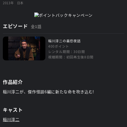
2013年
日本
エピソード
全1話
稲川淳二の最恐夜話
400ポイント
レンタル期間：30日間
視聴期間：初回再生後8日間
作品紹介
稲川淳二が、傑作怪談6編に新たな命を吹き込む!
キャスト
稲川淳二