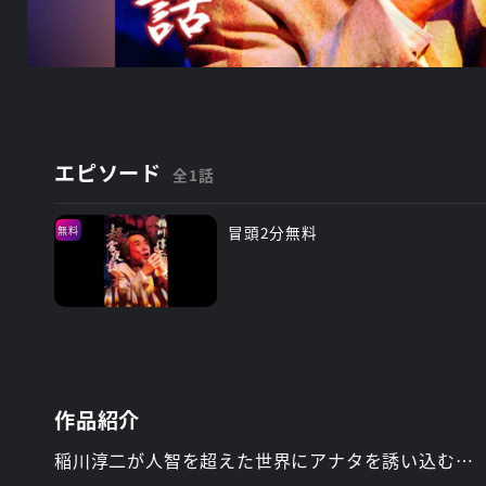
エピソード
全1話
冒頭2分無料
無料
作品紹介
稲川淳二が人智を超えた世界にアナタを誘い込む…