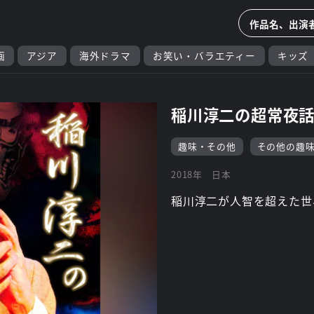
画
アジア
海外ドラマ
お笑い・バラエティー
キッズ
稲川淳二の超常夜
趣味・その他
その他の趣
2018年
日本
稲川淳二が人智を超えた世