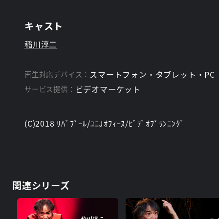
キャスト
稲川淳二
スマートフォン・タブレット・PC
再生対応デバイス：
ビデオマーケット
サービス提供：
(C)2018 ﾘﾊﾞﾌﾟｰﾙ/ﾕﾆJｵﾌｨｰｽ/ﾋﾞﾃﾞｵﾌﾟﾗﾝﾆﾝｸﾞ
関連シリーズ