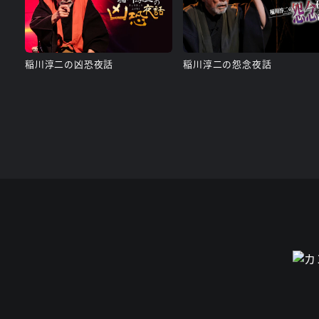
稲川淳二の凶恐夜話
稲川淳二の怨念夜話