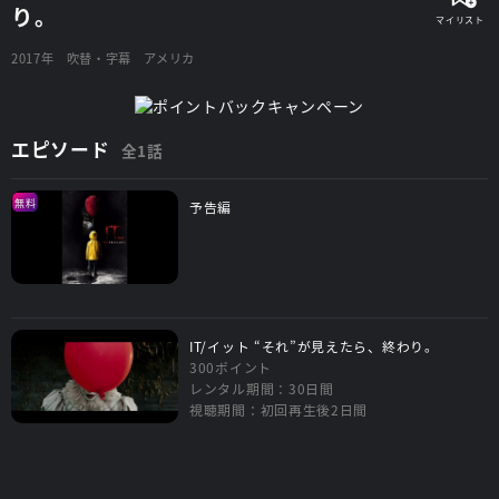
り。
2017年
吹替・字幕
アメリカ
エピソード
全1話
無料
予告編
IT/イット “それ”が見えたら、終わり。
300ポイント
レンタル期間：30日間
視聴期間：初回再生後2日間