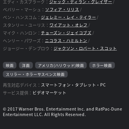
スタッフ
エディ・カスブラーク：
ジャック・ディラン・グレイザー
ベバリー・マーシュ：
ソフィア・リリス
監督：
アンディ・ムスキエティ
ベン・ハンスコム：
ジェレミー・レイ・テイラー
スタンリー・ユーリス：
ワイアット・オレフ
マイク・ハンロン：
チョーズン・ジェイコブズ
ヘンリー・パワーズ：
ニコラス・ハミルトン
ジョージー・デンブロウ：
ジャクソン・ロバート・スコット
映画
洋画
アメリカ(ハリウッド)映画
ホラー映画
スリラー・ホラーサスペンス映画
再生対応デバイス：
スマートフォン・タブレット・PC
サービス提供：
ビデオマーケット
© 2017 Warner Bros. Entertainment Inc. and RatPac-Dune
Entertainment LLC. All Rights Reserved.