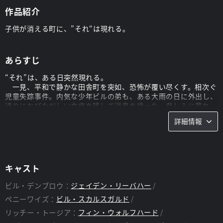
作品紹介
子供が消える町に、”それ“は現れる。
あらすじ
“それ”は、ある日突然現れる。
一見、平和で静かな田舎町を突如、恐怖が覆い尽くす。相次ぐ
児童失踪事件。内気な少年ビルの弟も、ある大雨の日に外出し、
通りにおびただしい血痕を残して消息を絶った。悲しみに暮れ、
自分を責めるビルの前に、突如“それ”は現れる。“それ”を目撃し
詳細情報
て以来、恐怖にとり憑かれるビル。しかし、得体の知れない恐怖
を抱えることになったのは、彼だけではなかった。不良少年たち
にイジメの標的にされている子どもたちも“それ”に遭遇してい
た。
自分の部屋、地下室、バスルーム、学校、図書館、そして町の
キャスト
中……何かに恐怖を感じる度に“それ”は、どこへでも姿を現す。
ビルとその秘密を共有することになった仲間たちは“それ”に立ち
ビル・デンブロウ：
ジェイデン・リーバハー
向かうことを決意するのだが…。真相に迫るビルたちを、さらに
ペニーワイズ：
ビル・スカルスガルド
大きな恐怖が飲み込もうとしていた―。
リッチー・トージア：
フィン・ウォルフハード