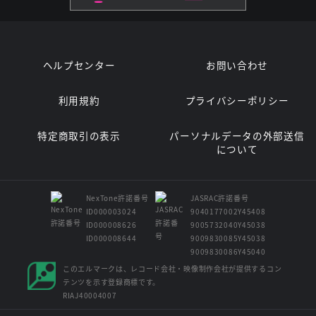
ヘルプセンター
お問い合わせ
利用規約
プライバシーポリシー
特定商取引の表示
パーソナルデータの外部送信
について
NexTone許諾番号
JASRAC許諾番号
ID000003024
9040177002Y45408
ID000008626
9005732040Y45038
ID000008644
9009830085Y45038
9009830086Y45040
このエルマークは、レコード会社・映像制作会社が提供するコン
テンツを示す登録商標です。
RIAJ40004007