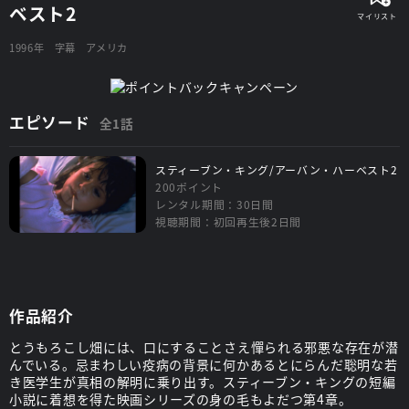
ベスト2
1996年
字幕
アメリカ
エピソード
全1話
スティーブン・キング/アーバン・ハーベスト2
200ポイント
レンタル期間：30日間
視聴期間：初回再生後2日間
作品紹介
とうもろこし畑には、口にすることさえ憚られる邪悪な存在が潜
んでいる。忌まわしい疫病の背景に何かあるとにらんだ聡明な若
き医学生が真相の解明に乗り出す。スティーブン・キングの短編
小説に着想を得た映画シリーズの身の毛もよだつ第4章。