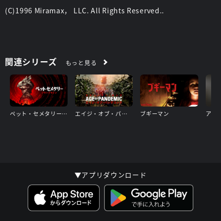
(C)1996 Miramax， LLC. All Rights Reserved..
関連シリーズ
もっと見る
ペット・セメタリー: ブラッドライン
エイジ・オブ・パンデミック
ブギーマン
アウ
▼アプリダウンロード