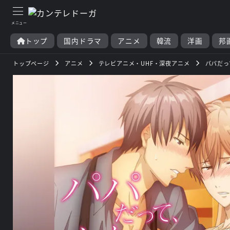
トップ
国内ドラマ
アニメ
韓流
洋画
邦
トップページ
アニメ
テレビアニメ・UHF・深夜アニメ
パパだっ