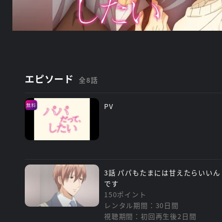
エピソード
全8話
PV
無料
3話 パパもたまには甘えたらいいん
です
150ポイント
レンタル期間：30日間
視聴期間：初回再生後2日間