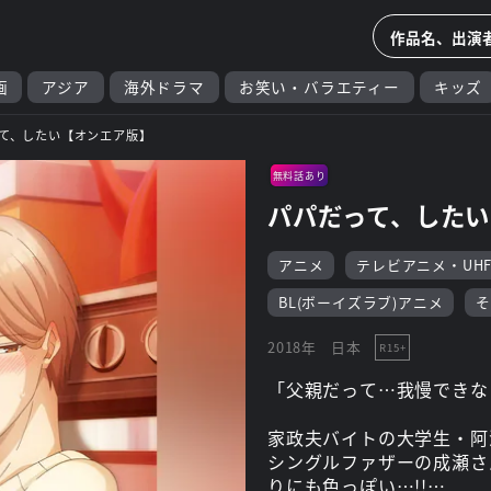
画
アジア
海外ドラマ
お笑い・バラエティー
キッズ
て、したい【オンエア版】
無料話あり
パパだって、した
アニメ
テレビアニメ・UH
BL(ボーイズラブ)アニメ
そ
2018年
日本
R15+
「父親だって…我慢できな
家政夫バイトの大学生・阿
シングルファザーの成瀬さ
りにも色っぽい…!!