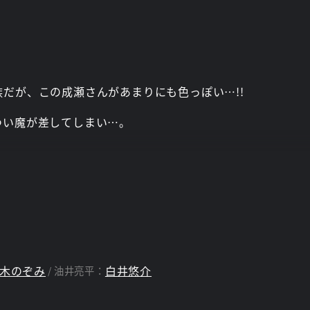
だが、この成瀬さんがあまりにも色っぽい…!!
つい魔が差してしまい…。
木のぞみ
白井悠介
油井亮平：