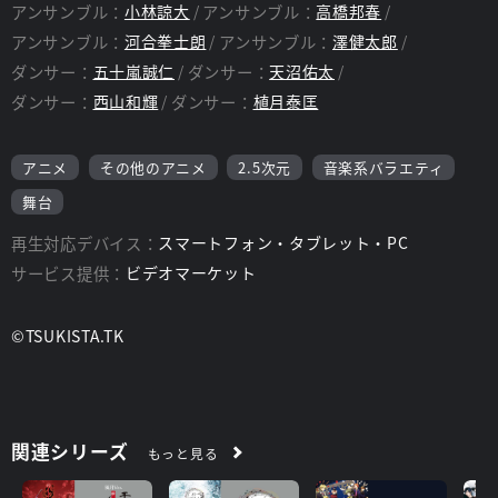
アンサンブル：
小林諒大
アンサンブル：
高橋邦春
アンサンブル：
河合拳士朗
アンサンブル：
澤健太郎
ダンサー：
五十嵐誠仁
ダンサー：
天沼佑太
ダンサー：
西山和輝
ダンサー：
植月泰匡
アニメ
その他のアニメ
2.5次元
音楽系バラエティ
舞台
再生対応デバイス：
スマートフォン・タブレット・PC
サービス提供：
ビデオマーケット
©TSUKISTA.TK
関連シリーズ
もっと見る