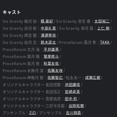
キャスト
Six Gravity 睦月 始：
縣 豪紀
Six Gravity 弥生 春：
太田裕二
Six Gravity 卯月 新：
中島礼貴
Six Gravity 皐月 葵：
上仁 樹
Six Gravity 師走 駆：
澤邊寧央
Six Gravity 如月 恋：
鈴木遥太
Procellarum 霜月 隼：
TAKA
Procellarum 文月 海：
平井雄基
Procellarum 葉月 陽：
鷲尾修斗
Procellarum 長月 夜：
秋葉友佑
Procellarum 水無月 涙：
佐藤友咲
Procellarum 神無月 郁：
佐藤智広
松永太一：
成瀬広都
オリジナルキャラクター 長田信繁：
池田謙信
オリジナルキャラクター 長田信之：
宮崎卓真
オリジナルキャラクター 真壁高虎：
田中 彪
オリジナルキャラクター 三好半兵衛：
谷岡拓爾
アンサンブル：
ZiZi
アンサンブル：
吉川翔貴