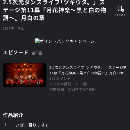
2.5次元ダンスライブ｢ツキウタ。」ス
テージ第11幕『月花神楽～黒と白の物
語～』月白の章
2021年
日本
エピソード
全1話
2.5次元ダンスライブ｢ツキウタ。」ステージ第
11幕『月花神楽～黒と白の物語～』月白の章
900ポイント
レンタル期間：30日間
視聴期間：初回再生後7日間
作品紹介
「――いざ、舞ります」