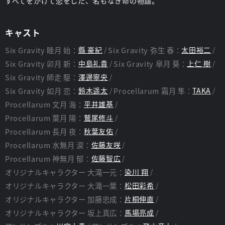
すべてをかけて恋をした、名もなき命の物語。
キャスト
Six Gravity 睦月 始：
縣 豪紀
Six Gravity 弥生 春：
太田裕二
Six Gravity 卯月 新：
中島礼貴
Six Gravity 皐月 葵：
上仁 樹
Six Gravity 師走 駆：
澤邊寧央
Six Gravity 如月 恋：
鈴木遥太
Procellarum 霜月 隼：
TAKA
Procellarum 文月 海：
平井雄基
Procellarum 葉月 陽：
鷲尾修斗
Procellarum 長月 夜：
秋葉友佑
Procellarum 水無月 涙：
佐藤友咲
Procellarum 神無月 郁：
佐藤智広
オリジナルキャラクター 大滝一元：
染川 翔
オリジナルキャラクター 大滝一葉：
松田彩希
オリジナルキャラクター 加藤忠成：
片桐伸直
オリジナルキャラクター 坂上真広：
馬場亮成