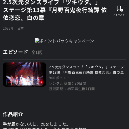
2.5次元ダンスライブ「ツキウタ。」
ステージ第13幕『月野百鬼夜行綺譚 依
依恋恋』白の章
2022年
日本
エピソード
全1話
2.5次元ダンスライブ「ツキウタ。」ステージ
第13幕『月野百鬼夜行綺譚 依依恋恋』白の章
900ポイント
レンタル期間：30日間
視聴期間：初回再生後7日間
作品紹介
手が届かない人に、恋をしました。