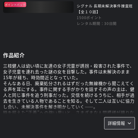
ポイントバック
シグナル 長期未解決事件捜査班
【全１０話】
1500ポイント
レンタル期間：30日間
作品紹介
三枝健人は幼い頃に友達の女子児童が誘拐・殺害された事件で、
女子児童を連れ去った謎の女を目撃した。事件は未解決のまま
15年が経ち、時効間近となっていた。
そんなある日、廃棄処分されるはずだった無線機から聞こえてく
る声を耳にする。事件に関する手がかりを話すその声の主は、健
人と同じ事件を追う刑事だった。交信を続けるうちに、相手が過
去を生きている人物であることを知る。そして二人は互いに協力
し合い、未解決事件を解き明かしていく――。
時を超えた“正義”への強い思いと、さまざまな人間模様が織りな
す、予測不可能なヒューマンサスペンス！
詳細情報