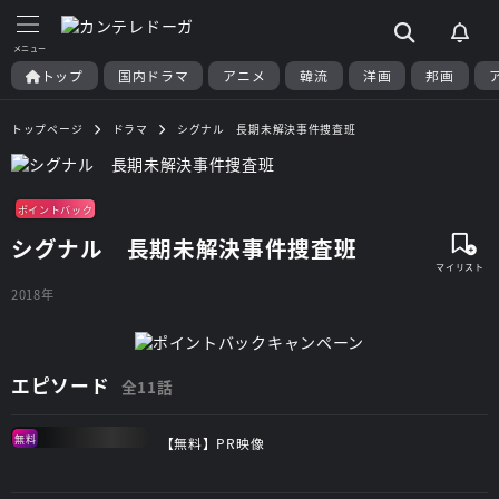
トップ
国内ドラマ
アニメ
韓流
洋画
邦画
トップページ
ドラマ
シグナル 長期未解決事件捜査班
ポイントバック
シグナル 長期未解決事件捜査班
2018年
エピソード
全11話
無料
【無料】PR映像