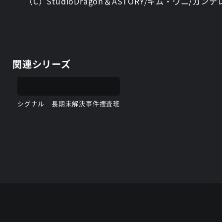
（C）StudioDragon＆ASTORY/キム・ウニ/カンテ
関連シリーズ
シグナル 長期未解決事件捜査班