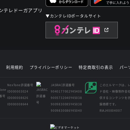
▼カンテレIDポータルサイト
利用規約
プライバシーポリシー
特定商取引の表示
パー
NexTone許諾番号
JASRAC許諾番号
このエルマークは、
ID000003024
9040177002Y45408
ド会社・映像制作会
ID000008626
9005732040Y45038
供するコンテンツを
ID000008644
9009830085Y45038
録商標です。
9009830086Y45040
RIAJ40004007