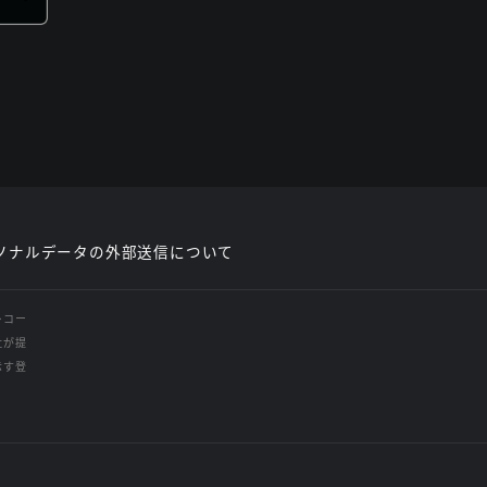
ソナルデータの外部送信について
レコー
社が提
示す登