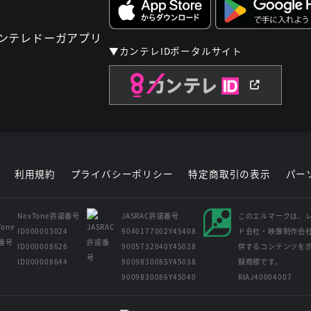
▼カンテレIDポータルサイト
利用規約
プライバシーポリシー
特定商取引の表示
パー
NexTone許諾番号
JASRAC許諾番号
このエルマークは、
ID000003024
9040177002Y45408
ド会社・映像制作会
ID000008626
9005732040Y45038
供するコンテンツを
ID000008644
9009830085Y45038
録商標です。
9009830086Y45040
RIAJ40004007