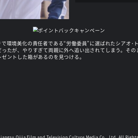
きで環境美化の責任者である“労働委員”に選ばれたシアオ･
だったが、やりすぎて両親に外へ追い出されてしまう。その
レゼントした箱があるのを見つける。
angsu Qijia Film and Television Culture Media Co., Ltd. All Right