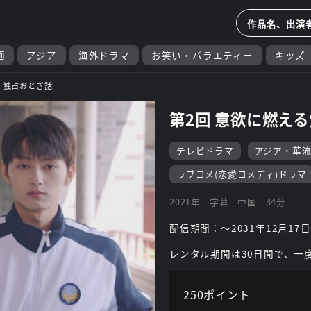
画
アジア
海外ドラマ
お笑い・バラエティー
キッズ
独占おとぎ話
第2回 意欲に燃え
テレビドラマ
アジア・華
ラブコメ(恋愛コメディ)ドラマ
2021年
字幕
中国
34分
配信期間：～2031年12月17日
レンタル期間は30日間で、一
250ポイント