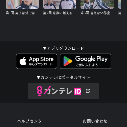
第1回 男子は外では気をつけて
第2回 意欲に燃える労働委員
第3回 言えない秘密
第4回
▼アプリダウンロード
▼カンテレIDポータルサイト
ヘルプセンター
お問い合わせ