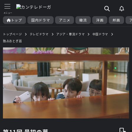
トップ
国内ドラマ
アニメ
韓流
洋画
邦画
トップページ
テレビドラマ
アジア・華流ドラマ
中国ドラマ
独占おとぎ話
第11回 最初の夢