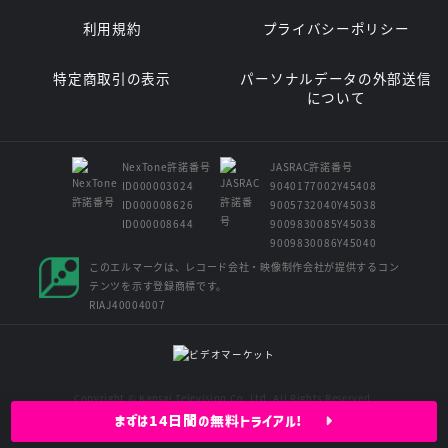
利用規約
プライバシーポリシー
特定商取引の表示
パーソナルデータの外部送信
について
NexTone許諾番号
JASRAC許諾番号
ID000003024
9040177002Y45408
ID000008626
9005732040Y45038
ID000008644
9009830085Y45038
9009830086Y45040
このエルマークは、レコード会社・映像制作会社が提供するコン
テンツを示す登録商標です。
RIAJ40004007
Copyright © Kansai Television Co. Ltd. All Rights Reserved.
まずは14日間の無料トライアル!