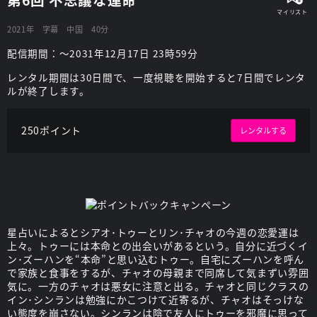
2021年
字幕
中国
40分
配信期間：～2031年12月17日 23時59分
レンタル期間は30日間で、一度視聴を開始すると7日間でレンタ
ルが終了します。
250ポイント
レンタルする
星占いによるとシアオ･トゥーとリン･チャオの今週の恋愛運は
上々。トゥーには本命との出会いがあるという。自分に近づくイ
ン･ズーハンを“本命”と思い込むトゥー。自宅にズーハンを呼ん
で家族と食事をするが、チャオの母親まで同席して気まずい雰囲
気に。一方のチャオは悪女に注意と出る。チャオと同じクラスの
イン･シンランは勉強にかこつけて近寄るが、チャオはそっけな
い態度を崩さない。シンランは陰で友人にトゥーを邪魔に思って