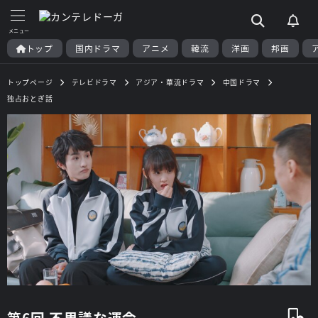
トップ
国内ドラマ
アニメ
韓流
洋画
邦画
トップページ
テレビドラマ
アジア・華流ドラマ
中国ドラマ
独占おとぎ話
第6回 不思議な運命