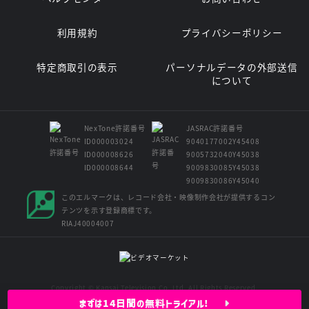
利用規約
プライバシーポリシー
特定商取引の表示
パーソナルデータの外部送信
について
NexTone許諾番号
JASRAC許諾番号
ID000003024
9040177002Y45408
ID000008626
9005732040Y45038
ID000008644
9009830085Y45038
9009830086Y45040
このエルマークは、レコード会社・映像制作会社が提供するコン
テンツを示す登録商標です。
RIAJ40004007
Copyright © Kansai Television Co. Ltd. All Rights Reserved.
まずは14日間の無料トライアル!