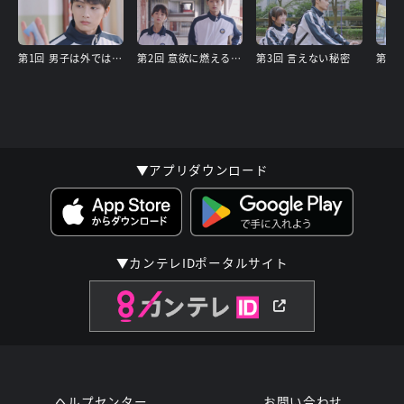
第1回 男子は外では気をつけて
第2回 意欲に燃える労働委員
第3回 言えない秘密
第4回
▼アプリダウンロード
▼カンテレIDポータルサイト
ヘルプセンター
お問い合わせ