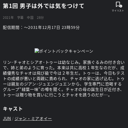
第1回 男子は外では気をつけて
2021年
字幕
中国
28分
配信期間：～2031年12月17日 23時59分
リン･チャオとシアオ･トゥーは幼なじみ。家族ぐるみの付き合い
で、姉と弟のように育った。本来は共に高校１年生なのだが、成
績優秀なチャオは飛び級で今は２年生だ。トゥーは、今日もテス
トの成績が悪いと両親に責められ、チャオの家に逃げ込む。トゥ
ーは親友のジアン･ジュエンジュエンから、学生専門に恐喝する
グループ“緑葉一味”の噂を聞く。チャオの母の誕生日が近付き、
トゥーは贈り物を買いに行こうとチャオを誘うのだが…。
キャスト
JUN
ジャン・ミアオイー