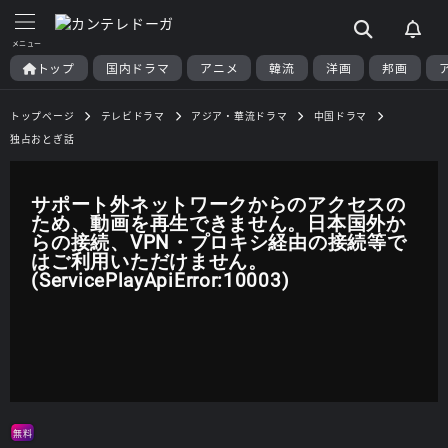
トップ
国内ドラマ
アニメ
韓流
洋画
邦画
トップページ
テレビドラマ
アジア・華流ドラマ
中国ドラマ
独占おとぎ話
サポート外ネットワークからのアクセスの
ため、動画を再生できません。日本国外か
らの接続、VPN・プロキシ経由の接続等で
はご利用いただけません。
(ServicePlayApiError:10003)
無料