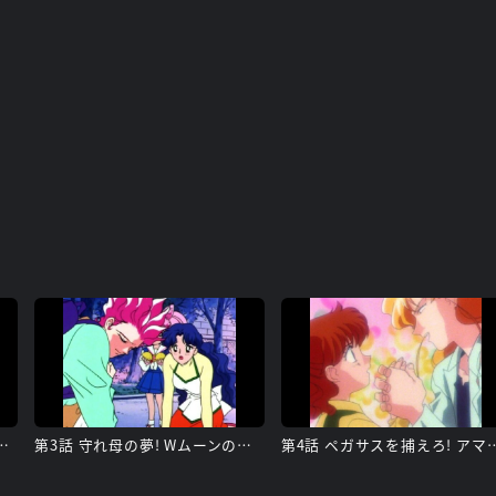
ー変身再び! ペガサスの力
第3話 守れ母の夢! Wムーンの新必殺技
第4話 ペガサスを捕えろ!