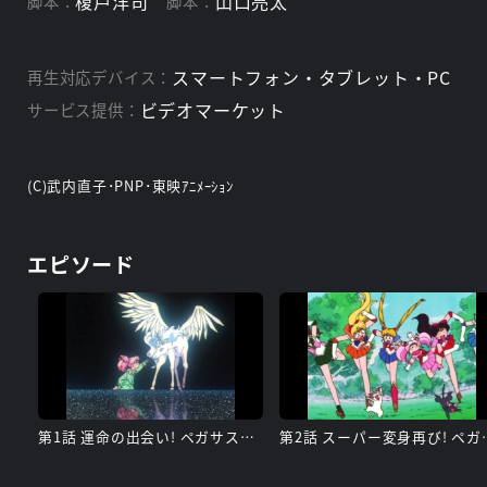
榎戸洋司
山口亮太
脚本：
脚本：
スマートフォン・タブレット・PC
再生対応デバイス：
ビデオマーケット
サービス提供：
(C)武内直子･PNP･東映ｱﾆﾒｰｼｮﾝ
エピソード
第1話 運命の出会い! ペガサスの舞う夜
第2話 スーパ