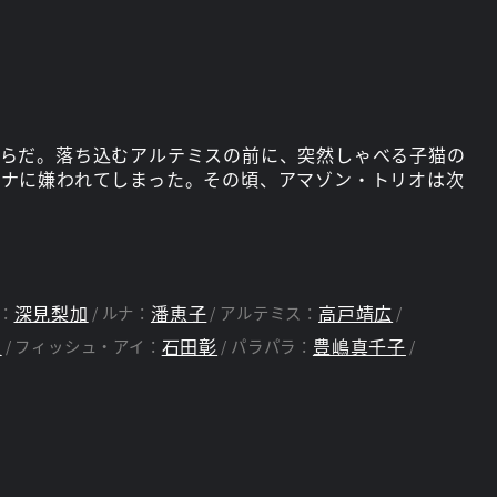
からだ。落ち込むアルテミスの前に、突然しゃべる子猫の
ナに嫌われてしまった。その頃、アマゾン・トリオは次
深見梨加
潘恵子
高戸靖広
：
ルナ：
アルテミス：
夫
石田彰
豊嶋真千子
フィッシュ・アイ：
パラパラ：