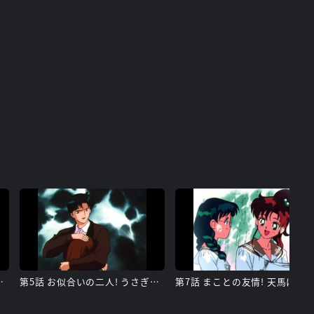
 アマゾンの罠
第5話 お似合いの二人! うさぎと衛の愛
第7話 まことの友情! 天馬に憧れた