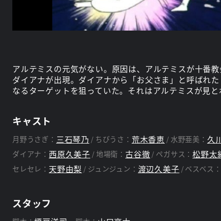
アルテミスの元気がない。原因は、アルテミスが十番教
ダイアナが出現。ダイアナから「お父さま」と呼ばれた
なるターゲットを狙っていた。それはアルテミスが見と
キャスト
三石琴乃
荒木香恵
久
月野うさぎ：
ちびうさ：
水野亜美：
西原久美子
古谷徹
松野太
ダイアナ：
地場衛：
ペガサス：
天野由梨
渡辺久美子
セレセレ：
ジュンジュン：
ベスベス
スタッフ