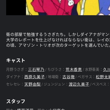
衛の部屋で勉強するうさぎたち。しかしダイアナがマン
大学のレポートを仕上げなければならない衛は、レイの
の頃、アマゾン・トリオが次のターゲットを選んでいた
キャスト
三石琴乃
荒木香恵
久
月野うさぎ：
ちびうさ：
水野亜美：
西原久美子
古谷徹
松野太
ダイアナ：
地場衛：
ペガサス：
天野由梨
渡辺久美子
セレセレ：
ジュンジュン：
ベスベス
スタッフ