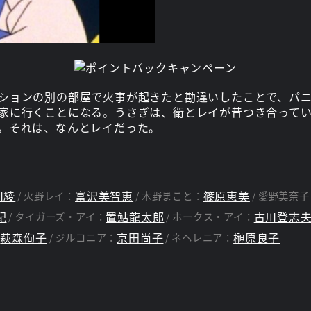
ションの別の部屋で火事が起きたと勘違いしたことで、パ
家に行くことになる。うさぎは、衛とレイが昔つき合って
。それは、なんとレイだった。
川綾
富沢美智恵
篠原恵美
火野レイ：
木野まこと：
愛野美奈子
紀
置鮎龍太郎
古川登志
タイガーズ・アイ：
ホークス・アイ：
萩森侚子
京田尚子
榊原良子
：
ジルコニア：
ネヘレニア：