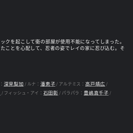
ニックを起こして衛の部屋が使用不能になってしまった。
いたことを心配して、忍者の姿でレイの家に忍び込む。そ
深見梨加
潘恵子
高戸靖広
：
ルナ：
アルテミス：
夫
石田彰
豊嶋真千子
フィッシュ・アイ：
パラパラ：