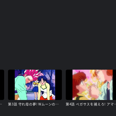
ー変身再び! ペガサスの力
第3話 守れ母の夢! Wムーンの新必殺技
第4話 ペガサスを捕えろ!