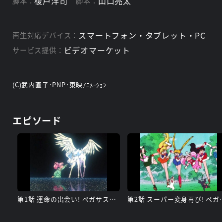
榎戸洋司
山口亮太
脚本：
脚本：
スマートフォン・タブレット・PC
再生対応デバイス：
ビデオマーケット
サービス提供：
(C)武内直子･PNP･東映ｱﾆﾒｰｼｮﾝ
エピソード
第1話 運命の出会い! ペガサスの舞う夜
第2話 スーパ