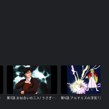
 アマゾンの罠
第5話 お似合いの二人! うさぎと衛の愛
第6話 アルテミスの浮気? 謎