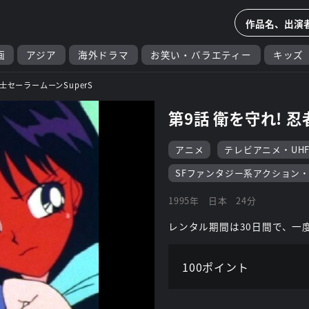
画
アジア
海外ドラマ
お笑い・バラエティー
キッズ
士セーラームーンSuperS
第9話 衛を守れ! 
アニメ
テレビアニメ・UH
SFファンタジー系アクション
1995年
日本
24分
レンタル期間は30日間で、一
100ポイント