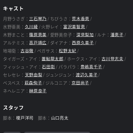
キャスト
月野うさぎ：
三石琴乃
ちびうさ：
荒木香恵
水野亜美：
久川綾
火野レイ：
富沢美智恵
木野まこと：
篠原恵美
愛野美奈子：
深見梨加
ルナ：
潘恵子
アルテミス：
高戸靖広
ダイアナ：
西原久美子
地場衛：
古谷徹
ペガサス：
松野太紀
タイガーズ・アイ：
置鮎龍太郎
ホークス・アイ：
古川登志夫
フィッシュ・アイ：
石田彰
パラパラ：
豊嶋真千子
セレセレ：
天野由梨
ジュンジュン：
渡辺久美子
ベスベス：
萩森侚子
ジルコニア：
京田尚子
ネヘレニア：
榊原良子
スタッフ
脚本：
榎戸洋司
脚本：
山口亮太