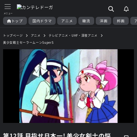
トップ
国内ドラマ
アニメ
韓流
洋画
邦画
トップページ
アニメ
テレビアニメ・UHF・深夜アニメ
美少女戦士セーラームーンSuperS
第12話 目指せ日本一! 美少女剣士の悩