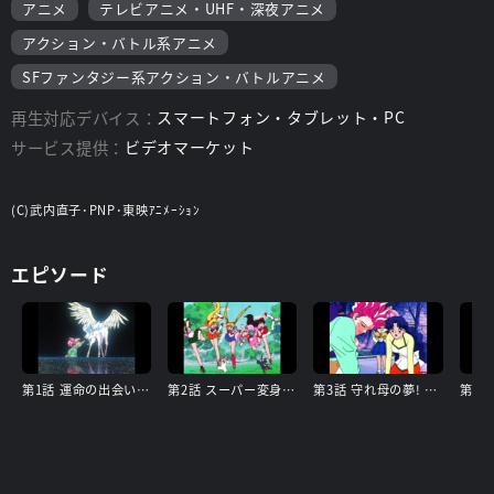
アニメ
テレビアニメ・UHF・深夜アニメ
アクション・バトル系アニメ
SFファンタジー系アクション・バトルアニメ
再生対応デバイス：
スマートフォン・タブレット・PC
サービス提供：
ビデオマーケット
(C)武内直子･PNP･東映ｱﾆﾒｰｼｮﾝ
エピソード
第1話 運命の出会い! ペガサスの舞う夜
第2話 スーパー変身再び! ペガサスの力
第3話 守れ母の夢! Wムーンの新必殺技