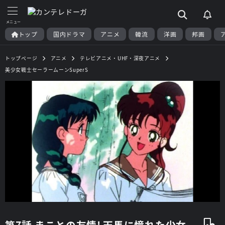
トップ
国内ドラマ
アニメ
韓流
洋画
邦画
トップページ
アニメ
テレビアニメ・UHF・深夜アニメ
美少女戦士セーラームーンSuperS
第7話 まことの友情! 天馬に憧れた少女