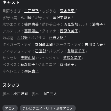
キャスト
月野うさぎ：
三石琴乃
ちびうさ：
荒木香恵
水野亜美：
久川綾
火野レイ：
富沢美智恵
木野まこと：
篠原恵美
愛野美奈子：
深見梨加
ルナ：
潘恵子
アルテミス：
高戸靖広
ダイアナ：
西原久美子
地場衛：
古谷徹
ペガサス：
松野太紀
タイガーズ・アイ：
置鮎龍太郎
ホークス・アイ：
古川登志夫
フィッシュ・アイ：
石田彰
パラパラ：
豊嶋真千子
セレセレ：
天野由梨
ジュンジュン：
渡辺久美子
ベスベス：
萩森侚子
ジルコニア：
京田尚子
ネヘレニア：
榊原良子
スタッフ
脚本：
榎戸洋司
脚本：
山口亮太
アニメ
テレビアニメ・UHF・深夜アニメ