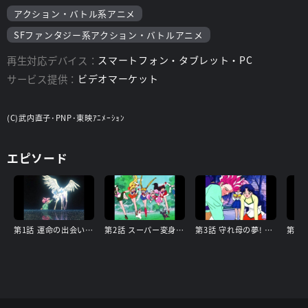
アクション・バトル系アニメ
SFファンタジー系アクション・バトルアニメ
再生対応デバイス：
スマートフォン・タブレット・PC
サービス提供：
ビデオマーケット
(C)武内直子･PNP･東映ｱﾆﾒｰｼｮﾝ
エピソード
第1話 運命の出会い! ペガサスの舞う夜
第2話 スーパー変身再び! ペガサスの力
第3話 守れ母の夢! Wムーンの新必殺技