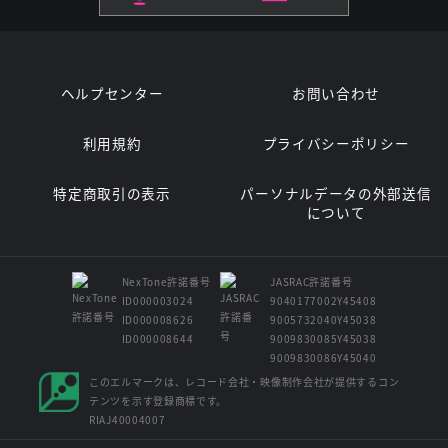
ヘルプセンター
お問い合わせ
利用規約
プライバシーポリシー
特定商取引の表示
パーソナルデータの外部送信
について
NexTone許諾番号
JASRAC許諾番号
ID000003024
9040177002Y45408
ID000008626
9005732040Y45038
ID000008644
9009830085Y45038
9009830086Y45040
このエルマークは、レコード会社・映像制作会社が提供するコン
テンツを示す登録商標です。
RIAJ40004007