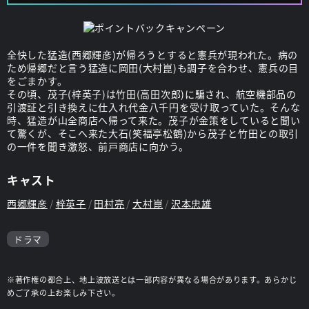
全快した猛造(西郷輝彦)が帰ろうとすると憲兵が現われた。病の
ため帰郷だと言う猛造に岡田(大村崑)も調子を合わせ、憲兵の目
をごまかす。
その頃、茂子(梓英子)は竹田(高田次郎)に騙され、航空機部品の
引渡証と引き換えに仕入れ代金八千円を受け取っていた。そんな
時、猛造が山全商店へ帰って来た。茂子が金策をしていると聞い
て驚くが、そこへ来た大石(笑福亭松鶴)から茂子と竹田との取引
の一件を聞き激怒、前戸商店に向かう。
キャスト
西郷輝彦
梓英子
田村亮
大村崑
沢本忠雄
ドラマ
※著作権の都合上、地上波放送とは一部内容が異なる場合があります。あらかじ
めご了承の上お楽しみ下さい。