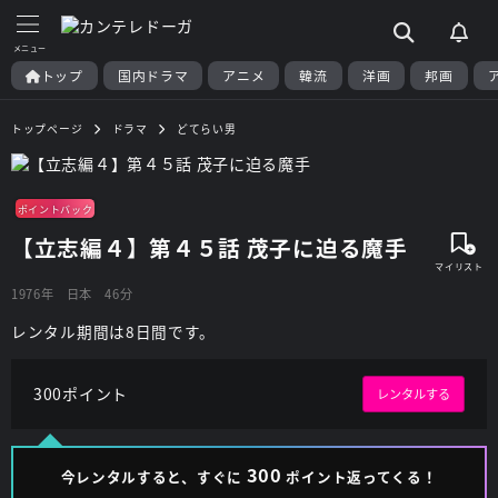
トップ
国内ドラマ
アニメ
韓流
洋画
邦画
トップページ
ドラマ
どてらい男
ポイントバック
【立志編４】第４５話 茂子に迫る魔手
1976年
日本
46分
レンタル期間は8日間です。
300ポイント
レンタルする
300
今レンタルすると、すぐに
ポイント返ってくる！