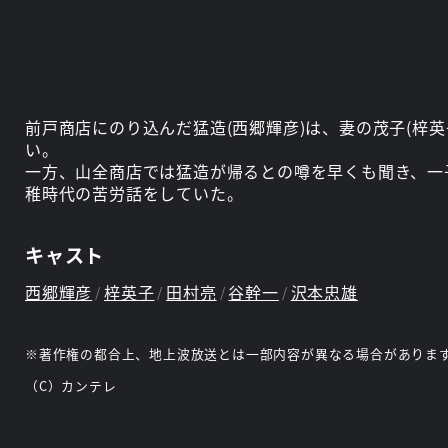
前戸商店にのり込んだ猛造(西郷輝彦)は、妻の茂子(梓
い。
一方、山全商店では猛造が帰るとの噂を早くも聞き、一子
稚時代の苦労話をしていた。
キャスト
西郷輝彦
梓英子
田村亮
谷幹一
沢本忠雄
※著作権の都合上、地上波放送とは一部内容が異なる場合がありま
（C）カンテレ