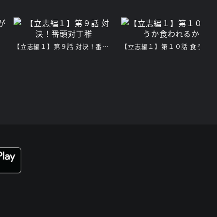
【立志編１】第９話 対決！番頭対丁稚
【立志編１】第１０話 食うか食われるか