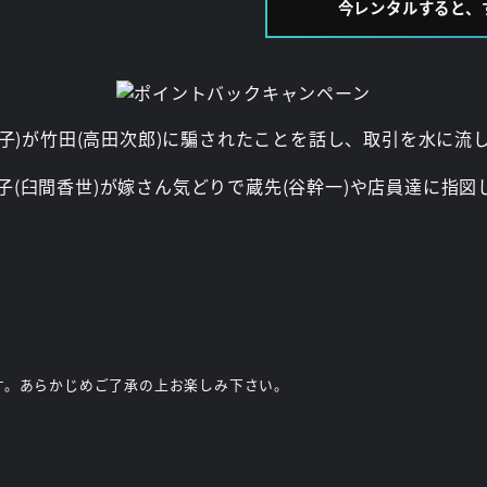
今レンタルすると、
英子)が竹田(高田次郎)に騙されたことを話し、取引を水に流
(臼間香世)が嫁さん気どりで蔵先(谷幹一)や店員達に指
す。あらかじめご了承の上お楽しみ下さい。