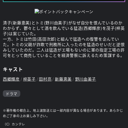
清子(新藤恵美)とトミ(野川由美子)がなぜ自分を恨んでいるのか
わからず、鬱々として酒を飲んでいる猛造(西郷輝彦)を茂子(梓英
子)は案じていた。
一方、トミは竹田(高田次郎)と組んで猛造への復讐を企んでい
た。トミの父親が詐欺で刑務所に入ったのを猛造のせいだと逆恨
みしていたのだ。二人は猛造がエ場もないのに軍の指定工場の許
可をとって商売していることを経済警察に訴えるため策謀する。
キャスト
西郷輝彦
梓英子
田村亮
新藤恵美
野川由美子
ドラマ
※著作権の都合上、地上波放送とは一部内容が異なる場合があります。あらかじ
めご了承の上お楽しみ下さい。
（C）カンテレ