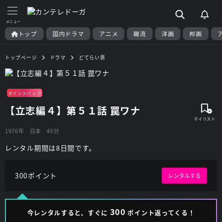
トップ
国内ドラマ
アニメ
韓流
洋画
邦画
トップページ
ドラマ
どてらい男
ポイントバック
【立志編４】第５１話 罠ワナ
1976年
日本
46分
レンタル期間は8日間です。
300ポイント
レンタルする
300
今レンタルすると、すぐに
ポイント返ってくる！