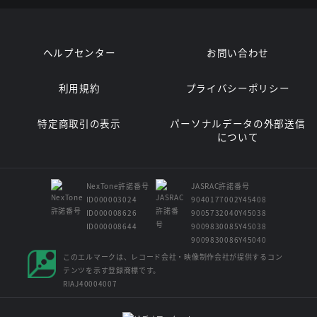
ヘルプセンター
お問い合わせ
利用規約
プライバシーポリシー
特定商取引の表示
パーソナルデータの外部送信
について
NexTone許諾番号
JASRAC許諾番号
ID000003024
9040177002Y45408
ID000008626
9005732040Y45038
ID000008644
9009830085Y45038
9009830086Y45040
このエルマークは、レコード会社・映像制作会社が提供するコン
テンツを示す登録商標です。
RIAJ40004007