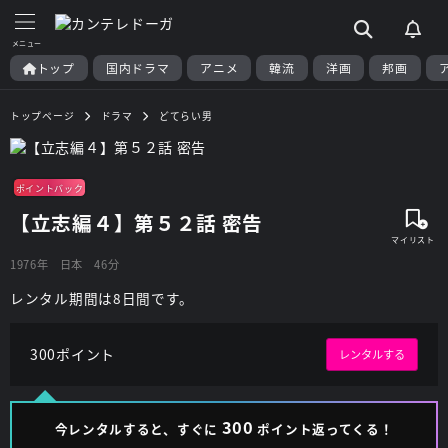
トップ
国内ドラマ
アニメ
韓流
洋画
邦画
トップページ
ドラマ
どてらい男
ポイントバック
【立志編４】第５２話 密告
1976年
日本
46分
レンタル期間は8日間です。
300ポイント
レンタルする
300
今レンタルすると、すぐに
ポイント返ってくる！