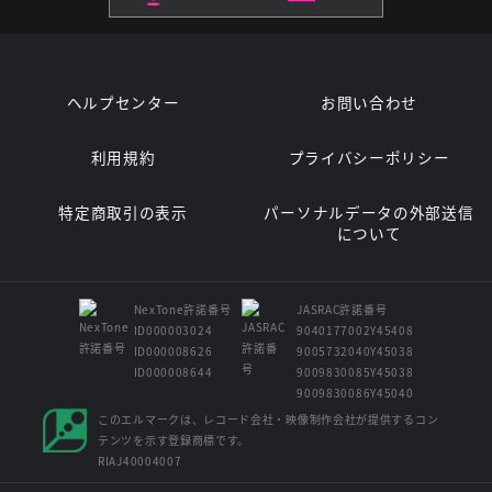
ヘルプセンター
お問い合わせ
利用規約
プライバシーポリシー
特定商取引の表示
パーソナルデータの外部送信
について
NexTone許諾番号
JASRAC許諾番号
ID000003024
9040177002Y45408
ID000008626
9005732040Y45038
ID000008644
9009830085Y45038
9009830086Y45040
このエルマークは、レコード会社・映像制作会社が提供するコン
テンツを示す登録商標です。
RIAJ40004007