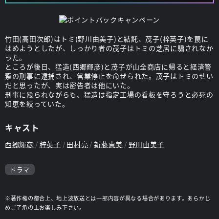
竹田(高田次郎)はトミ(野川由美子)と結託、茂子(梓英子)を罠に
はめようとしたが、しっかり者の茂子はトミの芝居に騙されなか
った。
ところが後日、猛造(西郷輝彦)と茂子が山全商店に帰ると経済警
察の刑事に逮捕され、営業停止を命ぜられた。茂子はトミのせい
だと思ったが、実は密告者は他にいた。
刑事に殴られながらも、猛造は指定工場の看板を守ろうと必死の
知恵を絞っていた。
キャスト
西郷輝彦
梓英子
田村亮
新藤恵美
野川由美子
ドラマ
※著作権の都合上、地上波放送とは一部内容が異なる場合があります。あらかじ
めご了承の上お楽しみ下さい。