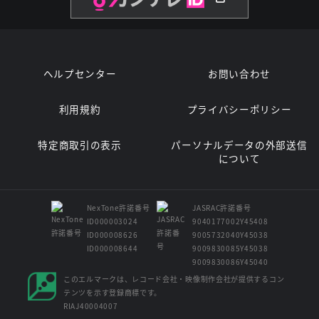
ヘルプセンター
お問い合わせ
利用規約
プライバシーポリシー
特定商取引の表示
パーソナルデータの外部送信
について
NexTone許諾番号
JASRAC許諾番号
ID000003024
9040177002Y45408
ID000008626
9005732040Y45038
ID000008644
9009830085Y45038
9009830086Y45040
このエルマークは、レコード会社・映像制作会社が提供するコン
テンツを示す登録商標です。
RIAJ40004007