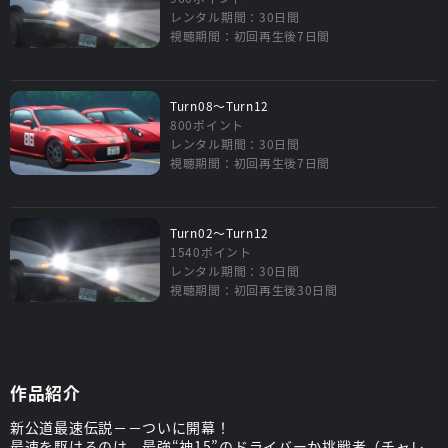
レンタル期間：30日間
視聴期間：初回再生後7日間
Turn08～Turn12
800ポイント
レンタル期間：30日間
視聴期間：初回再生後7日間
Turn02～Turn12
1540ポイント
レンタル期間：30日間
視聴期間：初回再生後30日間
作品紹介
新公道最速伝説－－ついに開幕！
最速を駆けるのは、最強“神15”のドライバーか挑戦者（チャレ