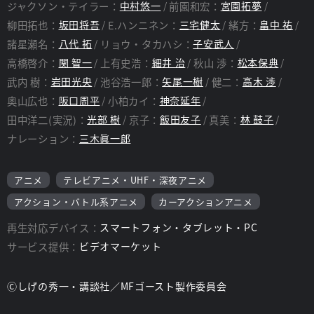
ジャクソン・テイラー：
中村悠一
前園和宏：
宮園拓夢
監督：
中 智仁
脚本：
山下憲一、稲荷明比古
柳田拓也：
坂田将吾
E.ハンニネン：
三宅健太
緒方：
畠中 祐
諸星瀬名：
八代 拓
リョウ・タカハシ：
子安武人
高橋啓介：
関 智一
上有史浩：
細井 治
秋山 渉：
松本保典
武内 樹：
岩田光央
池谷浩一郎：
矢尾一樹
健二：
高木 渉
奥山広也：
阪口周平
小柏カイ：
神奈延年
田中洋二(実況)：
光部 樹
京子：
飯田友子
真美：
林 鼓子
ナレーション：
三木眞一郎
アニメ
テレビアニメ・UHF・深夜アニメ
アクション・バトル系アニメ
カーアクションアニメ
再生対応デバイス：
スマートフォン・タブレット・PC
サービス提供：
ビデオマーケット
Ⓒしげの秀一・講談社／MFゴースト製作委員会