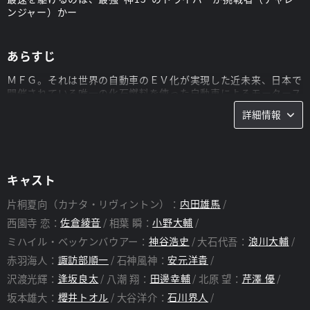
ンジャー）かー
あらすじ
ＭＦＧ。それは世界の自動車のＥＶ化が実現した近未来、日本で
開催されている唯一の化石燃料を使った自動車によるモータース
ポーツである。今や絶滅危惧種となったハイパワーマシンによる
詳細情報
熾烈なレースは世界中にインターネット配信され、爆発的な人気
を博していた。そこに英国から渡航した一人の若者が、チャレン
ジャーとして挑む。カナタ・リヴィントンこと――片桐夏向。彼
こそが、かつて公道最速伝説を確立した男の教えを受け継ぐＭＦ
Ｇ新世代である。ポルシェ、ランボルギーニ、フェラーリ、ニッ
キャスト
サン・GT-R。世界最高峰のハイパワーマシンを駆るライバル達
に対して、カナタが選んだのはトヨタ８６ＧＴ。非力なマシンで
片桐夏向（カナタ・リヴィントン）：
内田雄馬
いかに強豪に立ち向かうのか？ 箱根を舞台に繰り広げられるＭ
西園寺 恋：
佐倉綾音
相葉 瞬：
小野大輔
ＦＧ第１戦・小田原パイクスピーク。挑戦者・カナタの走りは、
並み居るライバル達や観客の目を奪う。箱根ダウンヒルを圧倒的
ミハイル・ベッケンバウアー：
神谷浩史
大石代吾：
浪川大輔
な速さで駆け抜ける８６――。新たな公道最速伝説が、今生まれ
赤羽海人：
諏訪部順一
石神風神：
安元洋貴
ようとしていた。
沢渡光輝：
逢坂良太
八潮 翔：
田邊幸輔
北原 望：
芹澤 優
スタッフ
坂本雄大：
櫻井トオル
大谷洋介：
石川界人