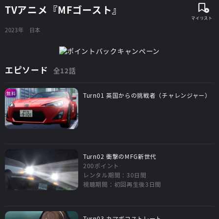
TVアニメ『MFゴースト』
2023年
日本
エピソード
全12話
無料
Turn01 英国からの挑戦者（チャレンジャー）
Turn02 衝撃のMFG新世代
200ポイント
レンタル期間：30日間
視聴期間：初回再生後3日間
Turn03 カマボコストレート