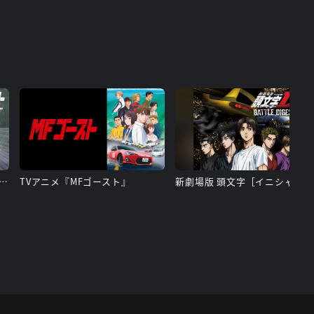
スト 2nd Season BATTLE DIGEST
TVアニメ『MFゴースト』
新劇場版 頭文字［イニシャル］D BATTLE DIGEST