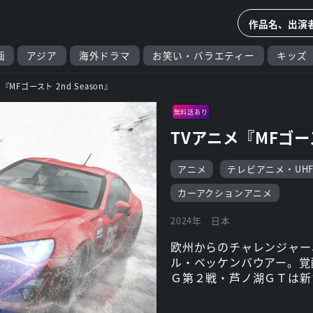
画
アジア
海外ドラマ
お笑い・バラエティー
キッズ
『MFゴースト 2nd Season』
無料話あり
TVアニメ『MFゴースト
アニメ
テレビアニメ・UH
カーアクションアニメ
2024年
日本
欧州からのチャレンジャー
ル・ベッケンバウアー。覚
Ｇ第２戦・芦ノ湖ＧＴは新