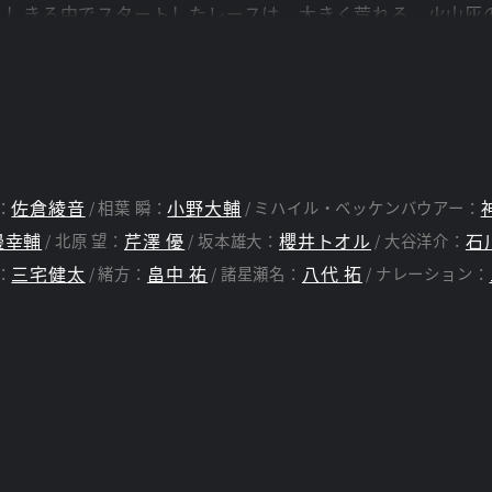
りしきる中でスタートしたレースは、大きく荒れる。火山灰
８６を駆るカナタは、驚異のテクニックでハイパワーマシン
鶴を控えて、８６のさらなるパワーアップを果たすカナタ。
新たに参戦し、カナタをライバル視する。ターボを搭載し戦闘
ないトラブルに見舞われてしまう――。
佐倉綾音
小野大輔
：
相葉 瞬：
ミハイル・ベッケンバウアー：
邊幸輔
芹澤 優
櫻井トオル
石
北原 望：
坂本雄大：
大谷洋介：
三宅健太
畠中 祐
八代 拓
：
緒方：
諸星瀬名：
ナレーション：