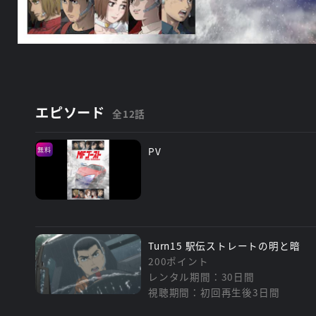
エピソード
全12話
PV
無料
Turn15 駅伝ストレートの明と暗
200ポイント
レンタル期間：30日間
視聴期間：初回再生後3日間