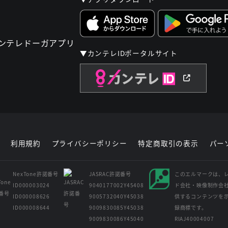
▼カンテレIDポータルサイト
利用規約
プライバシーポリシー
特定商取引の表示
パー
NexTone許諾番号
JASRAC許諾番号
このエルマークは、
ID000003024
9040177002Y45408
ド会社・映像制作会
ID000008626
9005732040Y45038
供するコンテンツを
ID000008644
9009830085Y45038
録商標です。
9009830086Y45040
RIAJ40004007