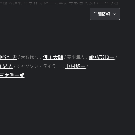
の降り積もるスリッピートラップを巡る戦い。芦ノ湖
のライバル達に迫っていき、ＭＦＧファンを大いに盛
詳細情報
さらに、かつて”公道最速”の一角を担った高橋啓介
力の増した86を駆り、予選では圧倒的なパフォーマ
神谷浩史
浪川大輔
諏訪部順一
大石代吾：
赤羽海人：
川界人
中村悠一
ジャクソン・テイラー：
三木眞一郎