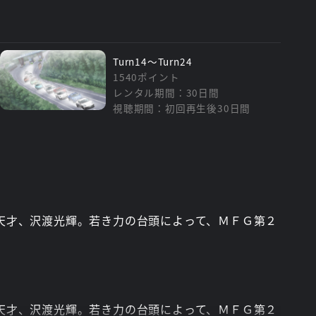
Turn14～Turn24
1540ポイント
レンタル期間：30日間
視聴期間：初回再生後30日間
天才、沢渡光輝。若き力の台頭によって、ＭＦＧ第２
天才、沢渡光輝。若き力の台頭によって、ＭＦＧ第２