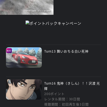
Turn13 舞いおちる白い死神
無料
Turn16 鬼神（きしん）！！沢渡 光
輝
200ポイント
レンタル期間：30日間
視聴期間：初回再生後3日間