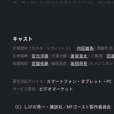
戦・芦ノ湖ＧＴは新たな局面を迎えていた。雨の降
の悪魔と呼ばれる、濃霧の中でのカウントダウン。
り上げる。そしてＭＦＧ第３戦、ザ・ペニンシュラ真
の弟子にして、群馬プライドの継承者、諸星瀬名が
ンスを見せるカナタ。しかし、決勝直前、信じられ
キャスト
スタッフ
内田雄馬
片桐夏向（カナタ・リヴィントン）：
西園寺 恋
中 智仁
山下憲一、稲荷明比古
監督：
脚本：
安元洋貴
逢坂良太
田
石神風神：
沢渡光輝：
八潮 翔：
宮園拓夢
坂田将吾
前園和宏：
柳田拓也：
E.ハンニネン
スマートフォン・タブレット・PC
再生対応デバイス：
ビデオマーケット
サービス提供：
（C）しげの秀一・講談社／MFゴースト製作委員会